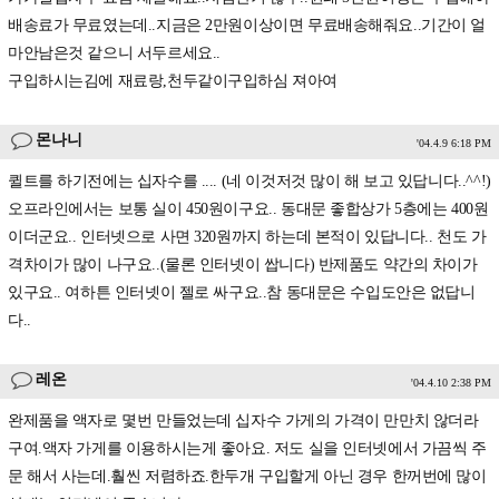
배송료가 무료였는데..지금은 2만원이상이면 무료배송해줘요..기간이 얼
마안남은것 같으니 서두르세요..
구입하시는김에 재료랑,천두같이구입하심 져아여
몬나니
'04.4.9 6:18 PM
퀼트를 하기전에는 십자수를 .... (네 이것저것 많이 해 보고 있답니다..^^!)
오프라인에서는 보통 실이 450원이구요.. 동대문 좋합상가 5층에는 400원
이더군요.. 인터넷으로 사면 320원까지 하는데 본적이 있답니다.. 천도 가
격차이가 많이 나구요..(물론 인터넷이 쌉니다) 반제품도 약간의 차이가
있구요.. 여하튼 인터넷이 젤로 싸구요..참 동대문은 수입도안은 없답니
다..
레온
'04.4.10 2:38 PM
완제품을 액자로 몇번 만들었는데 십자수 가게의 가격이 만만치 않더라
구여.액자 가게를 이용하시는게 좋아요. 저도 실을 인터넷에서 가끔씩 주
문 해서 사는데.훨씬 저렴하죠.한두개 구입할게 아닌 경우 한꺼번에 많이