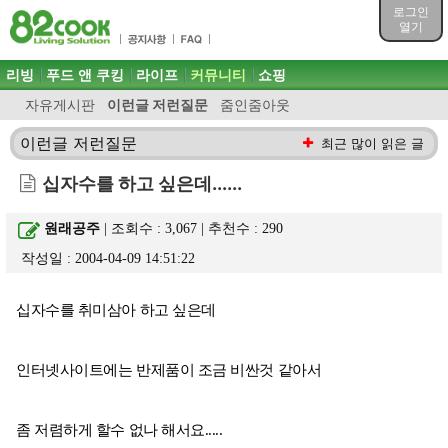
목차
로그인
주메뉴 바로가기
열기
컨텐츠 바로가기
검색 바로가기
주메뉴
리빙
푸드 앤 쿠킹
라이프
커뮤니티
쇼핑
로그인 바로가기
자유게시판
이런글 저런질문
줌인줌아웃
이런글 저런질문
최근 많이 읽은 글
십자수를 하고 싶은데......
원래공주
| 조회수 : 3,067 | 추천수 :
290
작성일 : 2004-04-09 14:51:22
십자수를 취미삼아 하고 싶은데
인터넷사이트에는 반제품이 조금 비싼것 같아서
좀 저렴하게 할수 없나 해서요.....