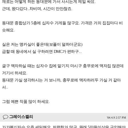
재료는 어떻게 하든 동대문에 가서 사시는게 제일 싸요.
근데, 왔다갔다..차비며, 시간이 만만찮죠.
동대문 종합상가 5층에 십자수 가게들 많구요. 가격은 거의 집집마다 비
슷해요.
실은 저는 앵카실이 좋은데(보풀이 덜하더군요)
급할 때 동네에서 실 구하려면 DMC가 편하구...
글구 액자하실 때는 십자수 집에 맡기지 마시구 충무로에 액자집 많은데
거기서 하세요.
동대문 가실 생각하시는 거 보니까, 충무로에 액자하러두 가실 거 같아
서..
그럼 예쁜 작품 많이 하세요.
그레이스켈리
'04.4.9 2:57 PM
가가멜십자수 요즘 세일해요..저렴한거 많구..원래 5만원이상은 구입해야