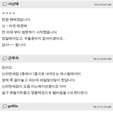
서산댁
'04.3.9 9:47 AM
ㅎㅎㅎㅎ
한참 헤메였답니다.
신 ~ 라면 때문에..
전 어제 부터 방문하기 시작했읍니다.
정말재미있고, 우울증까지 없어지겠어요...
감사~~~ 합니다.
근무자
'04.3.9 10:02 AM
있어요
신라면세점 2층에서 1층으로 내려오는 에스컬레이터
옆에 쭉 걸어놓고 파는데 세일많이많이 한답니다.
신라면세점이 요즘 리노베이션중이죠 아마
글구 호텔지하층도 명품매장으로 탈바꿈을 시도한다든디
griffin
'04.3.9 11:33 AM