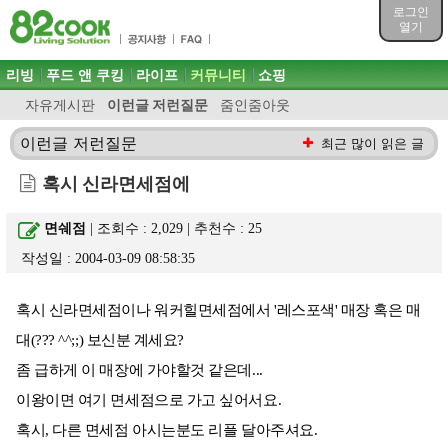
목차
로그인
주메뉴 바로가기
열기
컨텐츠 바로가기
검색 바로가기
주메뉴
리빙
푸드 앤 쿠킹
라이프
커뮤니티
쇼핑
로그인 바로가기
자유게시판
이런글 저런질문
줌인줌아웃
이런글 저런질문
최근 많이 읽은 글
혹시 신라면세점에
면쉐점
| 조회수 : 2,029 | 추천수 :
25
작성일 : 2004-03-09 08:58:35
혹시 신라면세점이나 워커힐면세점에서 '레스포색' 매장 혹은 매
대(??? ^^;;) 보신분 계세요?
좀 급하게 이 매장에 가야할것 같은데...
이왕이면 여기 면세점으로 가고 싶어서요.
혹시, 다른 면세점 아시는분도 리플 달아주셔요.