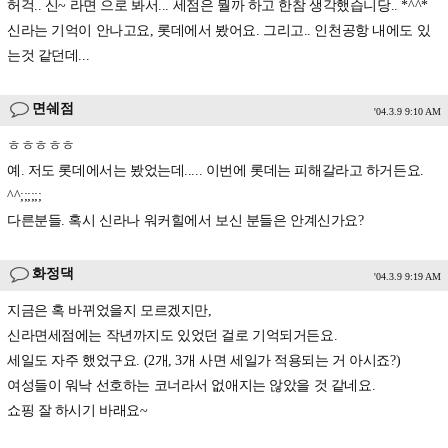
허걱.. 신~ 라면 으로 봐서... 세점은 뭘까 하고 한참 생각했습니당.. *^^*
신라는 기억이 안나고요, 롯데에서 봤어요. 그리고.. 인천공항 내에도 있
는것 같던데...
면쉐점
'04.3.9 9:10 AM
ㅎㅎㅎㅎㅎ
예. 저도 롯데에서는 봤었는데..... 이번에 롯데는 피해갈라고 하거든요.
^^;;;;;;
다른분들. 혹시 신라나 워커힐에서 보신 분들은 안계신가요?
화정댁
'04.3.9 9:19 AM
지금은 혹 바뀌었을지 모르겠지만,
신라면세점에는 작년까지도 있었던 걸로 기억되거든요.
세일도 자주 했었구요. (2개, 3개 사면 세일가 적용되는 거 아시죠?)
여성들이 워낙 선호하는 코너라서 없애지는 않았을 것 같네요.
쇼핑 잘 하시기 바래요~