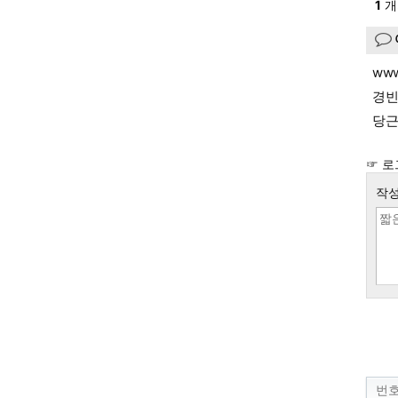
1
개
ww
경빈
당근
☞ 로
작성
번