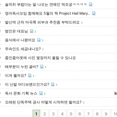
솔직히 부럽다는 말 나오는 연예인 역조공ㅋㅋㅋㅋ
5
영어독서모임 함께해요 5월의 책 Project Hail Mary..
4
발산역 근처 마곡쪽 피부과 추천좀 부탁드려요
3
1
범인은 대표님
2
2
음식에서 나왔어요
1
2
무속인도 세금내나요?
0
2
줌인줌아웃에 사진 몇장까지 올릴 수 있나요
9
배부분이 누런 굴비?
8
3
이게 뭘까요?
7
1
이 신발 어디브랜드인가요?
6
2
독서 문화 기획 뉴스
눈
5
2
오래된 단독주택 공사 어떻게 시작하면 될까요?
4
5
1
2
3
4
5
6
7
8
9
1