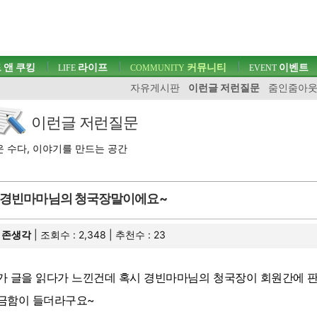
 앤 쿠킹
라이프
커뮤니티
이벤트
LIFE
COMMUNITY
EVENT
자유게시판
이런글 저런질문
줌인줌아
이런글 저런질문
 수다, 이야기를 만드는 공간
경빈마마님의 청국장말이에요~
존생각
| 조회수 : 2,348 | 추천수 :
23
가 글을 읽다가 느낀건데 혹시 경빈마마님의 청국장이 회원간에 
금함이 들더라구요~