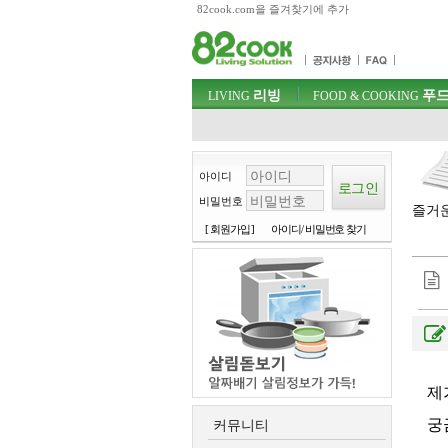
82cook.com을 즐겨찾기에 추가
목차
주메뉴 바로가기
컨텐츠 바로가기
검색 바로가기
주메뉴
리빙
푸드
로그인 바로가기
LIVING
FOOD & COOKING
아이디
비밀번호
즐거운
[ 회원가입 ]
아이디/ 비밀번호 찾기
제
궁
커뮤니티