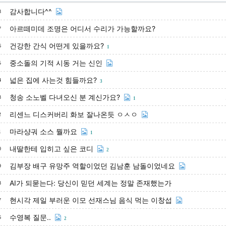
감사합니다^^
8
아르떼미데 조명은 어디서 수리가 가능할까요?
7
건강한 간식 어떤게 있을까요?
6
1
중소돌의 기적 시동 거는 신인
5
넓은 집에 사는것 힘들까요?
4
3
청송 소노벨 다녀오신 분 계신가요?
3
1
리센느 디스커버리 화보 잘나온듯 ㅇㅅㅇ
2
마라샹궈 소스 뭘까요
1
1
내딸한테 입히고 싶은 코디
0
2
김부장 배구 유망주 역할이었던 김남훈 남돌이었네요
9
AI가 되묻는다: 당신이 믿던 세계는 정말 존재했는가
8
현시각 제일 부러운 이모 선재스님 음식 먹는 이창섭
7
수영복 질문..
6
2