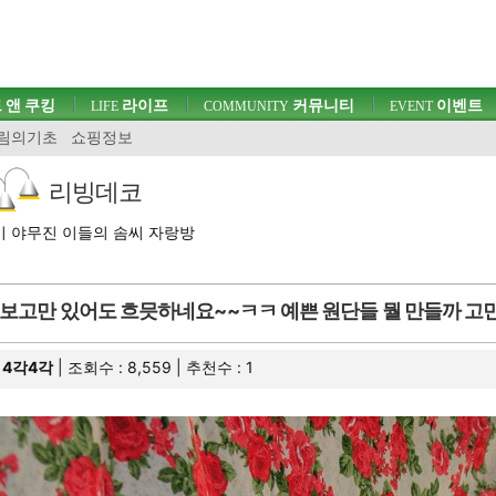
 앤 쿠킹
라이프
커뮤니티
이벤트
LIFE
COMMUNITY
EVENT
림의기초
쇼핑정보
리빙데코
 야무진 이들의 솜씨 자랑방
보고만 있어도 흐믓하네요~~ㅋㅋ 예쁜 원단들 뭘 만들까 고민중
4각4각
| 조회수 : 8,559 | 추천수 :
1