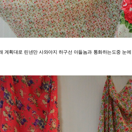
래 계획대로 린넨만 사와야지 하구선 아들놈과 통화하는도중 눈에 확 