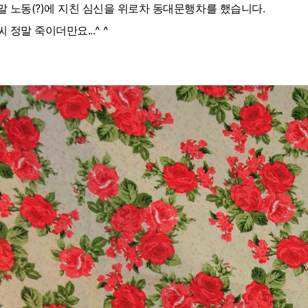
말 노동(?)에 지친 심신을 위로차 동대문행차를 했습니다.
씨 정말 죽이더만요...^ ^