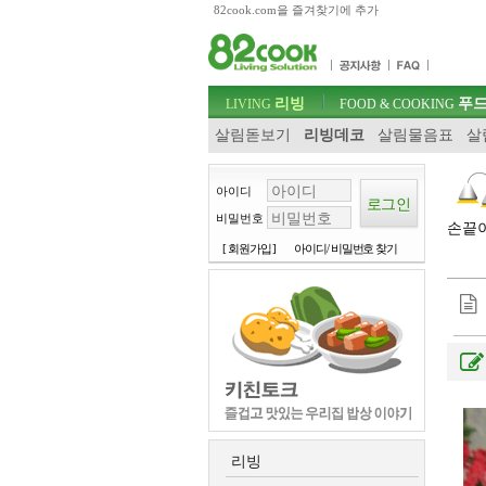
82cook.com을 즐겨찾기에 추가
목차
주메뉴 바로가기
컨텐츠 바로가기
검색 바로가기
주메뉴
리빙
푸드
로그인 바로가기
LIVING
FOOD & COOKING
살림돋보기
리빙데코
살림물음표
살
아이디
비밀번호
손끝이
[ 회원가입 ]
아이디/ 비밀번호 찾기
리빙