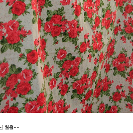
난 월욜~~