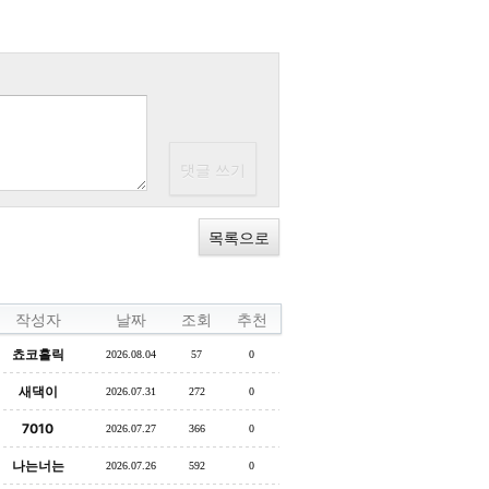
목록으로
작성자
날짜
조회
추천
쵸코홀릭
2026.08.04
57
0
새댁이
2026.07.31
272
0
7010
2026.07.27
366
0
나는너는
2026.07.26
592
0