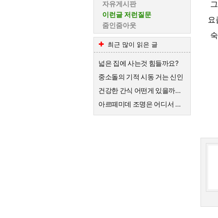
그
자유게시판
이런글 저런질문
요
줌인줌아웃
숙
최근 많이 읽은 글
넓은 집에 사는것 힘들까요?
중소돌의 기적 시동 거는 신인
건강한 간식 어떤게 있을까요?
아르떼미데 조명은 어디서 수리가 가능할까요?