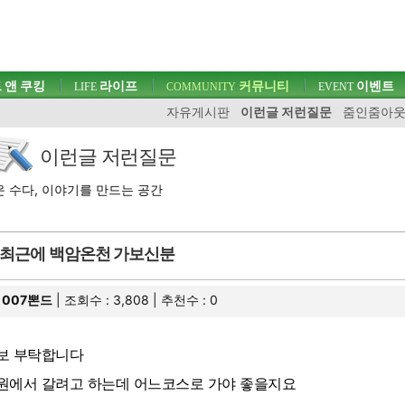
 앤 쿠킹
라이프
커뮤니티
이벤트
LIFE
COMMUNITY
EVENT
자유게시판
이런글 저런질문
줌인줌아
이런글 저런질문
 수다, 이야기를 만드는 공간
최근에 백암온천 가보신분
007뽄드
| 조회수 : 3,808 | 추천수 :
0
보 부탁합니다
원에서 갈려고 하는데 어느코스로 가야 좋을지요