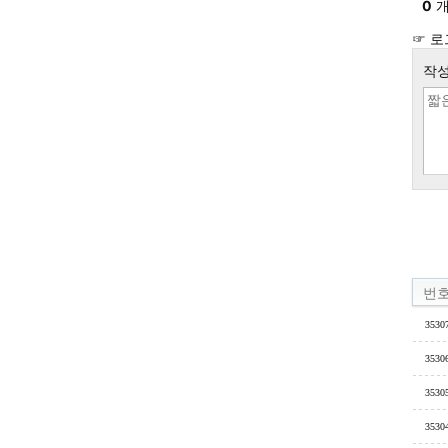
0
개
☞ 로
작성
번
3530
3530
3530
3530