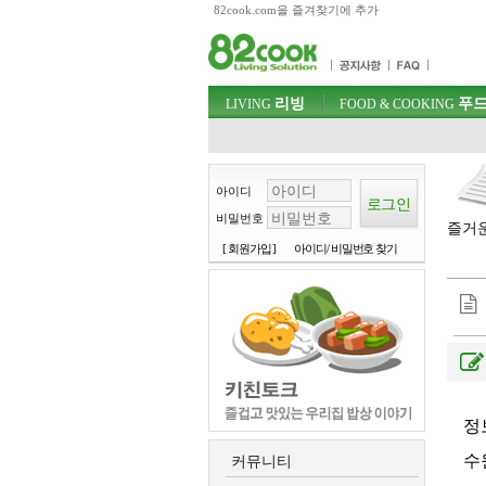
82cook.com을 즐겨찾기에 추가
목차
주메뉴 바로가기
컨텐츠 바로가기
검색 바로가기
주메뉴
리빙
푸드
로그인 바로가기
LIVING
FOOD & COOKING
아이디
비밀번호
즐거운
[ 회원가입 ]
아이디/ 비밀번호 찾기
정
수
커뮤니티