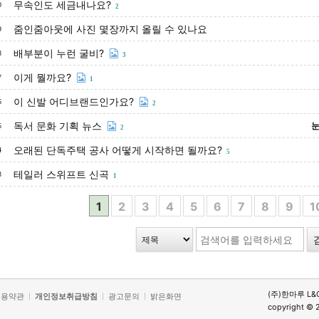
무속인도 세금내나요?
0
2
줌인줌아웃에 사진 몇장까지 올릴 수 있나요
9
배부분이 누런 굴비?
8
3
이게 뭘까요?
7
1
이 신발 어디브랜드인가요?
6
2
독서 문화 기획 뉴스
눈
5
2
오래된 단독주택 공사 어떻게 시작하면 될까요?
4
5
테일러 스위프트 신곡
3
1
1
2
3
4
5
6
7
8
9
1
(주)한마루 L&
이용약관
개인정보취급방침
광고문의
밝은화면
copyright © 