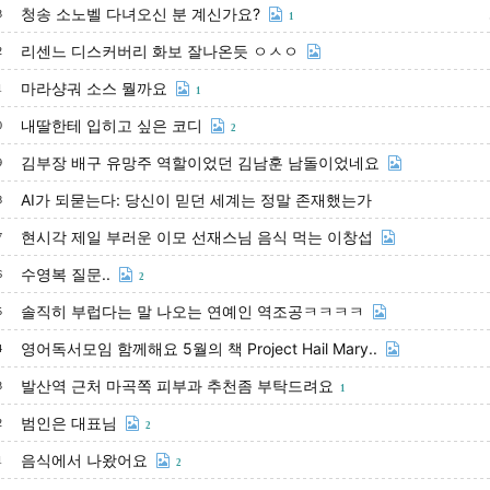
청송 소노벨 다녀오신 분 계신가요?
3
1
리센느 디스커버리 화보 잘나온듯 ㅇㅅㅇ
2
마라샹궈 소스 뭘까요
1
1
내딸한테 입히고 싶은 코디
0
2
김부장 배구 유망주 역할이었던 김남훈 남돌이었네요
9
AI가 되묻는다: 당신이 믿던 세계는 정말 존재했는가
8
현시각 제일 부러운 이모 선재스님 음식 먹는 이창섭
7
수영복 질문..
6
2
솔직히 부럽다는 말 나오는 연예인 역조공ㅋㅋㅋㅋ
5
영어독서모임 함께해요 5월의 책 Project Hail Mary..
4
발산역 근처 마곡쪽 피부과 추천좀 부탁드려요
3
1
범인은 대표님
2
2
음식에서 나왔어요
1
2