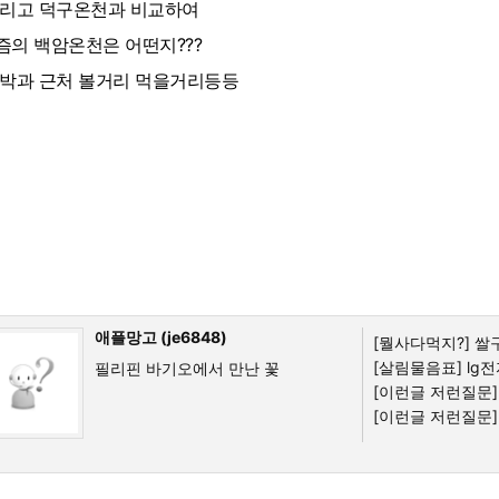
리고 덕구온천과 비교하여
즘의 백암온천은 어떤지???
박과 근처 볼거리 먹을거리등등
애플망고 (je6848)
[뭘사다먹지?]
쌀
[살림물음표]
lg전
필리핀 바기오에서 만난 꽃
[이런글 저런질문]
[이런글 저런질문]