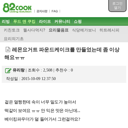
목차
로그인
주메뉴 바로가기
열기
컨텐츠 바로가기
검색 바로가기
주메뉴
리빙
푸드 앤 쿠킹
라이프
커뮤니티
쇼핑
로그인 바로가기
키친토크
뭘사다먹지?
요리물음표
식당에가보니
히트레시피
요리의기초
레몬요거트 파운드케이크를 만들었는데 좀 이상
해요ㅠㅠ
유리랑
| 조회수 : 2,508 | 추천수 :
0
작성일 : 2015-10-09 12:37:50
겉은 멀쩡한데 속이 너무 밀도가 높아서
떡같이 보여요 ㅠㅠ 안 익은 맛은 아닌데...
베이킹파우더가 덜 들어가서 그런걸까요?