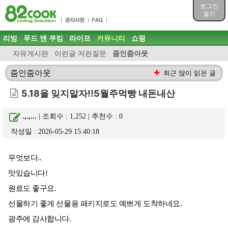
목차
로그인
주메뉴 바로가기
열기
컨텐츠 바로가기
검색 바로가기
주메뉴
리빙
푸드 앤 쿠킹
라이프
커뮤니티
쇼핑
로그인 바로가기
자유게시판
이런글 저런질문
줌인줌아웃
줌인줌아웃
최근 많이 읽은 글
5.18을 잊지말자!!5월주먹빵 내돈내산
.,.,...
| 조회수 : 1,252 | 추천수 :
0
작성일 : 2026-05-29 15:40:18
무엇보다..
맛있습니다!
원료도 좋구요.
선물하기 좋게 선물용 패키지로도 예쁘게 도착하네요.
광주에 감사합니다.