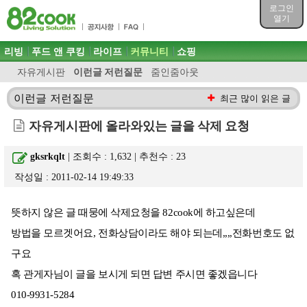
목차
로그인
주메뉴 바로가기
열기
컨텐츠 바로가기
검색 바로가기
주메뉴
리빙
푸드 앤 쿠킹
라이프
커뮤니티
쇼핑
로그인 바로가기
자유게시판
이런글 저런질문
줌인줌아웃
이런글 저런질문
최근 많이 읽은 글
자유게시판에 올라와있는 글을 삭제 요청
gksrkqlt
| 조회수 : 1,632 | 추천수 :
23
작성일 : 2011-02-14 19:49:33
뜻하지 않은 글 때뭉에 삭제요청을 82cook에 하고싶은데
방법을 모르겟어요, 전화상담이라도 해야 되는데,,,,전화번호도 없
구요
혹 관게자님이 글을 보시게 되면 답변 주시면 좋겠읍니다
010-9931-5284