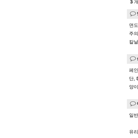
3
개
면도
주의
칼날
페인
단,
양이
일반
유리