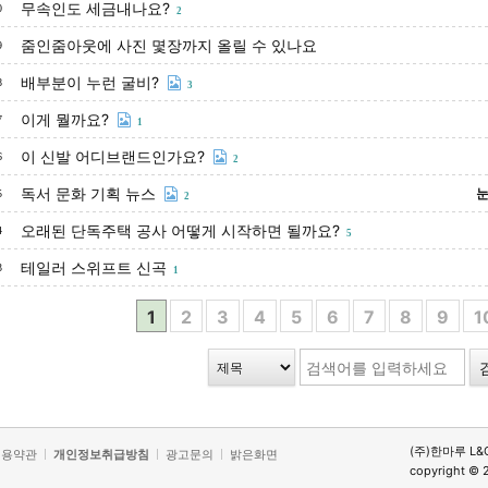
무속인도 세금내나요?
0
2
줌인줌아웃에 사진 몇장까지 올릴 수 있나요
9
배부분이 누런 굴비?
8
3
이게 뭘까요?
7
1
이 신발 어디브랜드인가요?
6
2
독서 문화 기획 뉴스
눈
5
2
오래된 단독주택 공사 어떻게 시작하면 될까요?
4
5
테일러 스위프트 신곡
3
1
1
2
3
4
5
6
7
8
9
1
(주)한마루 L&
이용약관
개인정보취급방침
광고문의
밝은화면
copyright © 