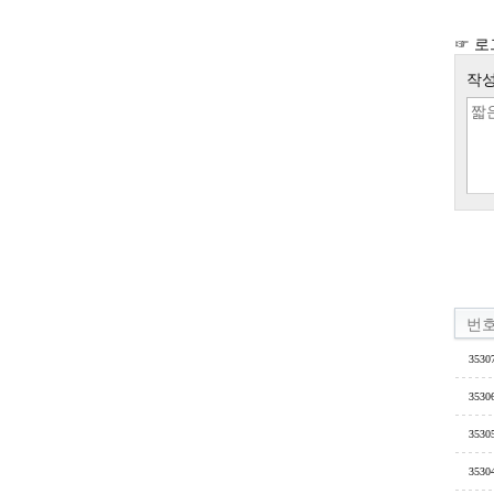
☞ 로
작성
번
3530
3530
3530
3530