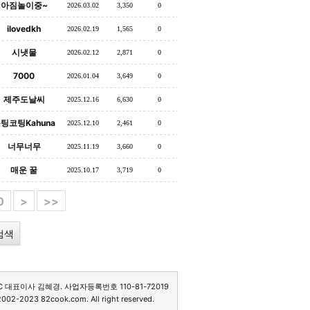
아짐놀이중~
2026.03.02
3,350
0
ilovedkh
2026.02.19
1,565
0
시냇물
2026.02.12
2,871
0
7000
2026.01.04
3,649
0
제주도날씨
2025.12.16
6,630
0
팅코팅Kahuna
2025.12.10
2,461
0
너무너무
2025.11.19
3,660
0
매운 꿀
2025.10.17
3,719
0
0
>
>>
C 대표이사 김혜경. 사업자등록번호 110-81-72019
2002-2023 82cook.com. All right reserved.