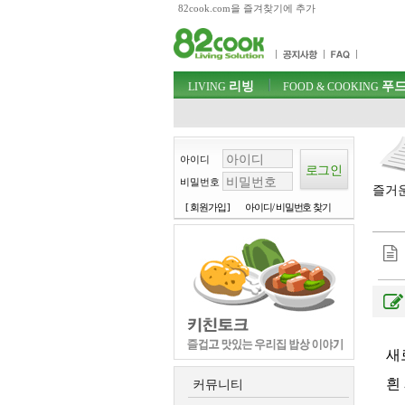
82cook.com을 즐겨찾기에 추가
목차
주메뉴 바로가기
컨텐츠 바로가기
검색 바로가기
주메뉴
리빙
푸드
로그인 바로가기
LIVING
FOOD & COOKING
아이디
비밀번호
즐거운
[ 회원가입 ]
아이디/ 비밀번호 찾기
새
흰
커뮤니티