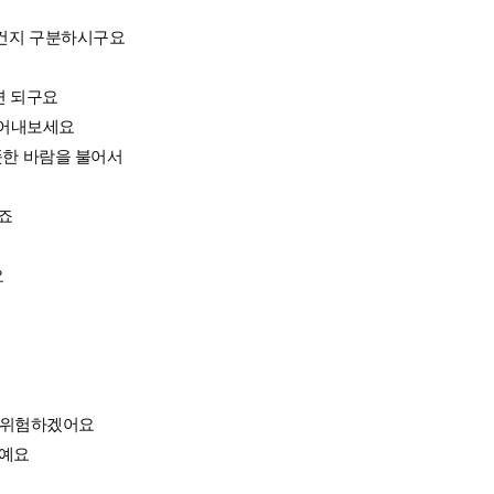
친건지 구분하시구요
면 되구요
떼어내보세요
뜻한 바람을 불어서
죠
요
나 위험하겠어요
거예요