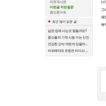
너
자유게시판
이런글 저런질문
그
줌인줌아웃
제
최근 많이 읽은 글
부
넓은 집에 사는것 힘들까요?
중소돌의 기적 시동 거는 신인
건강한 간식 어떤게 있을까요?
아르떼미데 조명은 어디서 수리가 가능할까요?