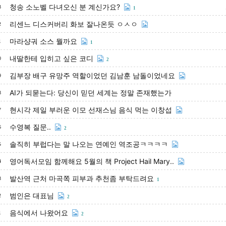
청송 소노벨 다녀오신 분 계신가요?
3
1
리센느 디스커버리 화보 잘나온듯 ㅇㅅㅇ
2
마라샹궈 소스 뭘까요
1
1
내딸한테 입히고 싶은 코디
0
2
김부장 배구 유망주 역할이었던 김남훈 남돌이었네요
9
AI가 되묻는다: 당신이 믿던 세계는 정말 존재했는가
8
현시각 제일 부러운 이모 선재스님 음식 먹는 이창섭
7
수영복 질문..
6
2
솔직히 부럽다는 말 나오는 연예인 역조공ㅋㅋㅋㅋ
5
영어독서모임 함께해요 5월의 책 Project Hail Mary..
4
발산역 근처 마곡쪽 피부과 추천좀 부탁드려요
3
1
범인은 대표님
2
2
음식에서 나왔어요
1
2