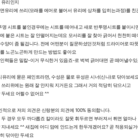
 유리인지
면유리에 쓰리(모래를 에어로 불어서 유리에 상처를 입히는과정)를 
투명 시트를 붙인경우에는 시트를 떼어내고 새로 반투명시트를 붙이시
에 붙은 시트는 잘 안떨어지는데요 모서리를 잘 찾아 긁어서 천천히 
수양이 좀 될겁니다. 전에 어떤분이 질문하셨던것처럼 드라이어로 따
를 노곤노곤하게 만드는 방법도 좋아요
인력들은 밀칼-이거 무식한거 있읍죠-로 벅벅 긁어대면 곧 떼어낼수있
리유리에 묻은 페인트라면, 수성은 물로 유성은 시너(신나)로 닦아보세
 쓰리위에는 원래 잘 안지워 지거든요 그래서 거의 적당히 닦으시고
 두세요 어쩔수 없어요 ^^
인적으로 저의 의견은 신랑분의 의견에 100% 동의합니다.
 두 경우 모두 까다롭죠 칼이라도 잘못 휘두르면 부러져서 튀면 얼마
 지내세요 ^^ 새집에 어디 맘에 안드는게 한두개겠어요? 곧 적응되실
히 닦아만 두세요