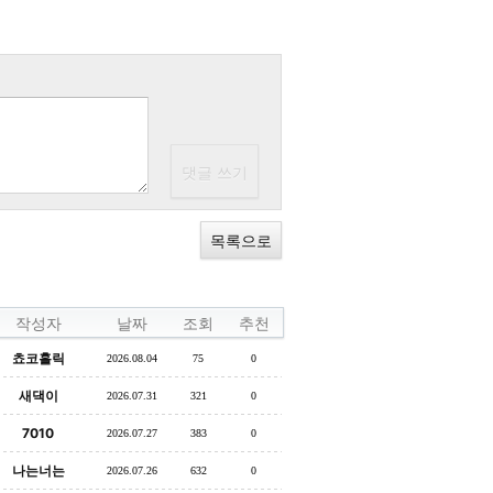
목록으로
작성자
날짜
조회
추천
쵸코홀릭
2026.08.04
75
0
새댁이
2026.07.31
321
0
7010
2026.07.27
383
0
나는너는
2026.07.26
632
0