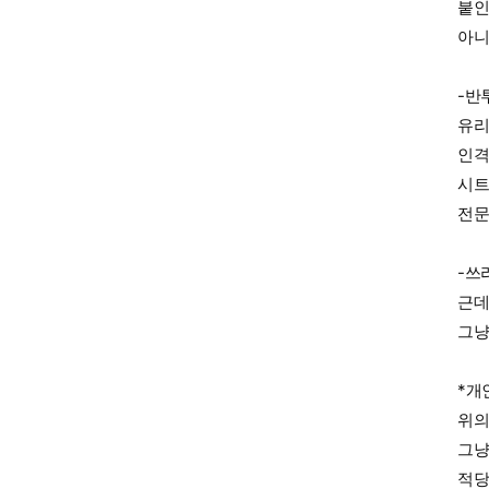
붙인
아니
-반
유리
인격
시트
전문
-쓰
근데
그냥
*개
위의
그냥
적당