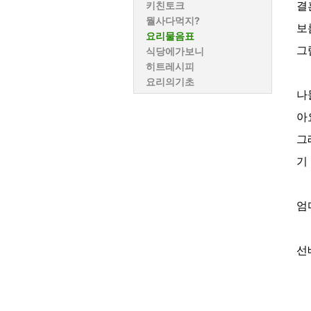
결
키친토크
뭘사다먹지?
보
요리물음표
그
식당에가보니
히트레시피
요리의기초
나
아
그
기
엄
선