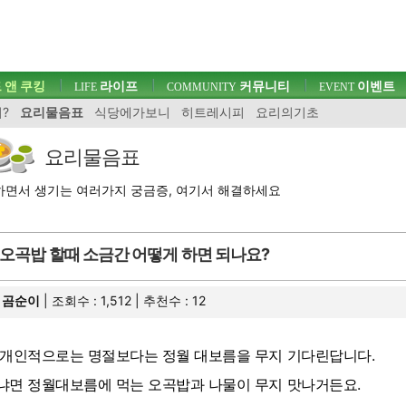
 앤 쿠킹
라이프
커뮤니티
이벤트
LIFE
COMMUNITY
EVENT
?
요리물음표
식당에가보니
히트레시피
요리의기초
요리물음표
면서 생기는 여러가지 궁금증, 여기서 해결하세요
오곡밥 할때 소금간 어떻게 하면 되나요?
곰순이
| 조회수 : 1,512 | 추천수 :
12
 개인적으로는 명절보다는 정월 대보름을 무지 기다린답니다.
냐면 정월대보름에 먹는 오곡밥과 나물이 무지 맛나거든요.