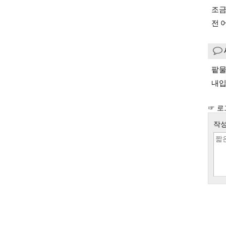
조금
전 
팥
내입
☞ 로
작성