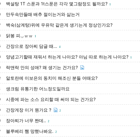
백설탕 1T 스푼과 1t스푼은 각각 몇그람정도 될까요?
9
1
만두속만들때 배추 절이는거와 삶는거
8
백숙(삼계탕)위에 우유막 같은게 생기는게 정상인가요?
7
닭봉 피.,.ㅠㅠ
6
1
간장으로 장아찌 담글 때...
5
4
양념고기할때 재워서 하는게 나아요? 아님 따로 하는게 나아요?
4
1
락앤락 안의 성애? 왜 생기는 건가요?
3
알토란에 이보은의 동치미 해조신 분들 어때요?
2
생크림 유통기한 어느정도일까요
1
시중에 파는 소스 요리할 때 써야 되는 건가요?
0
간장게장 이거 뭔가요 ?
9
2
장아찌가 너무 짠데..
8
2
블루베리 쨈 망했나봐요.
7
2