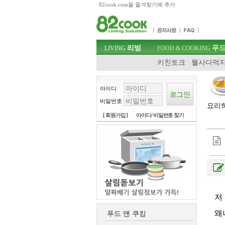
82cook.com을 즐겨찾기에 추가
목차
주메뉴 바로가기
컨텐츠 바로가기
검색 바로가기
주메뉴
리빙
푸드
로그인 바로가기
LIVING
FOOD & COOKING
키친토크
뭘사다먹지
아이디
비밀번호
요리하
[ 회원가입 ]
아이디/ 비밀번호 찾기
저
왜
푸드 앤 쿠킹