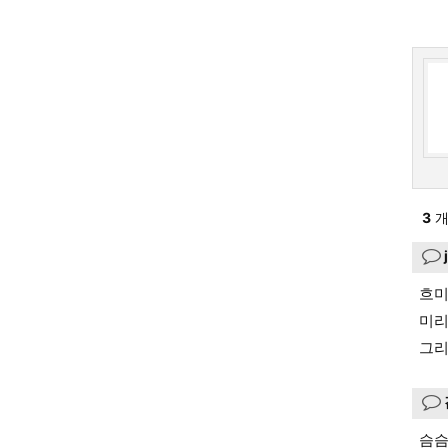
3
개
흐미..
미리
그리
슴슴