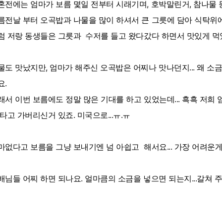
혼전에는 엄마가 보름 몇일 전부터 시래기며, 호박말린거, 참나물 
름전날 부터 오곡밥과 나물을 많이 하셔서 큰 그릇에 담아 식탁위에
럼 저랑 동생들은 그릇과 수저를 들고 왔다갔다 하면서 맛있게 먹
물도 맛났지만, 엄마가 해주신 오곡밥은 어찌나 맛나던지... 왜 소
요.
래서 이번 보름에도 정말 많은 기대를 하고 있었는데... 흑흑 저희
 타고 가버리신거 있죠. 미국으로...ㅠ.ㅠ
마없다고 보름을 그냥 보내기엔 넘 아쉽고 해서요... 가장 어려운게
배님들 어찌 하면 되나요. 얼마큼의 소금을 넣으면 되는지...갈쳐 주