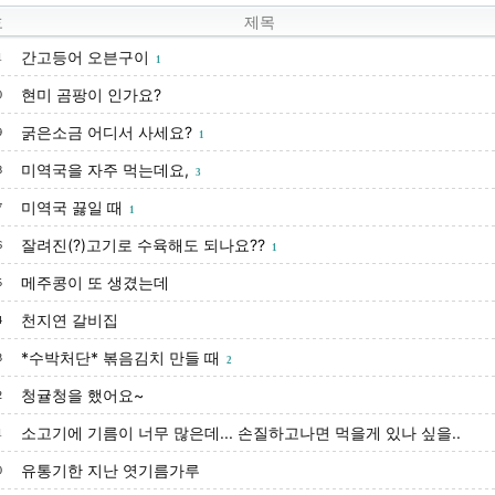
호
제목
간고등어 오븐구이
1
1
현미 곰팡이 인가요?
0
굵은소금 어디서 사세요?
9
1
미역국을 자주 먹는데요,
8
3
미역국 끓일 때
7
1
잘려진(?)고기로 수육해도 되나요??
6
1
메주콩이 또 생겼는데
5
천지연 갈비집
4
*수박처단* 볶음김치 만들 때
3
2
청귤청을 했어요~
2
소고기에 기름이 너무 많은데... 손질하고나면 먹을게 있나 싶을..
1
유통기한 지난 엿기름가루
0