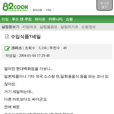
목차
로그인
주메뉴 바로가기
열기
컨텐츠 바로가기
검색 바로가기
주메뉴
리빙
푸드 앤 쿠킹
라이프
커뮤니티
쇼핑
로그인 바로가기
살림돋보기
리빙데코
살림물음표
살림의기초
쇼핑정보
수입식품?세일
크리스
| 조회수 : 3,156 | 추천수 :
49
작성일 : 2004-01-04 17:29:48
얼마전 현대백화점을 가보니...
일본제품이나 기타 외국 소스랑 면,일회용음식 등을 파는 코너 있
잖아요.
거기 세일하는데...
다른 마트보다도 싸더군요.
전에 봐둔