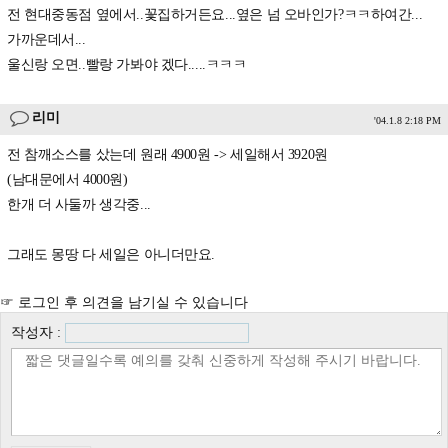
전 현대중동점 옆에서..꽃집하거든요...옆은 넘 오바인가?ㅋㅋ하여간...
가까운데서...
울신랑 오면..빨랑 가봐야 겠다.....ㅋㅋㅋ
리미
'04.1.8 2:18 PM
전 참깨소스를 샀는데 원래 4900원 -> 세일해서 3920원
(남대문에서 4000원)
한개 더 사둘까 생각중...
그래도 몽땅 다 세일은 아니더만요.
☞ 로그인 후 의견을 남기실 수 있습니다
작성자 :