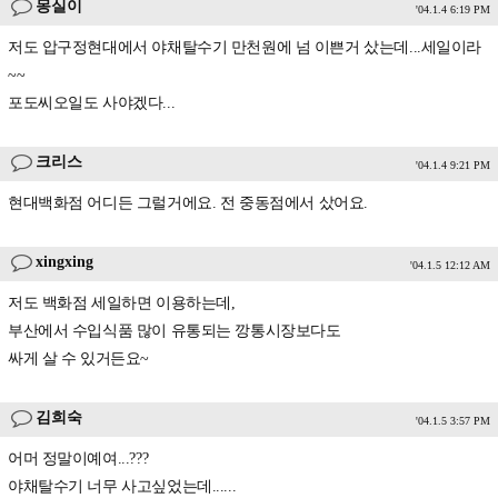
몽실이
'04.1.4 6:19 PM
저도 압구정현대에서 야채탈수기 만천원에 넘 이쁜거 샀는데...세일이라
~~
포도씨오일도 사야겠다...
크리스
'04.1.4 9:21 PM
현대백화점 어디든 그럴거에요. 전 중동점에서 샀어요.
xingxing
'04.1.5 12:12 AM
저도 백화점 세일하면 이용하는데,
부산에서 수입식품 많이 유통되는 깡통시장보다도
싸게 살 수 있거든요~
김희숙
'04.1.5 3:57 PM
어머 정말이예여...???
야채탈수기 너무 사고싶었는데......