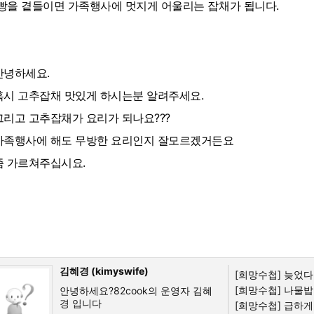
빵을 곁들이면 가족행사에 멋지게 어울리는 잡채가 됩니다.
안녕하세요.
혹시 고추잡채 맛있게 하시는분 알려주세요.
그리고 고추잡채가 요리가 되나요???
가족행사에 해도 무방한 요리인지 잘모르겠거든요
좀 가르쳐주십시요.
김혜경 (kimyswife)
[희망수첩]
늦었다고
[희망수첩]
나물밥
안녕하세요?82cook의 운영자 김혜
경 입니다
[희망수첩]
급하게 