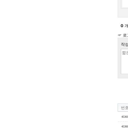
0
개
☞ 로
작성
번
4536
4536