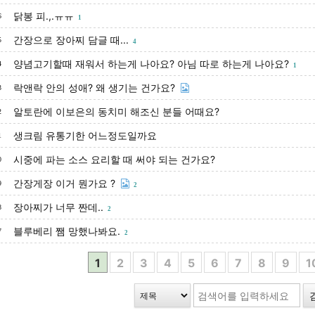
닭봉 피.,.ㅠㅠ
6
1
간장으로 장아찌 담글 때...
5
4
양념고기할때 재워서 하는게 나아요? 아님 따로 하는게 나아요?
4
1
락앤락 안의 성애? 왜 생기는 건가요?
3
알토란에 이보은의 동치미 해조신 분들 어때요?
2
생크림 유통기한 어느정도일까요
1
시중에 파는 소스 요리할 때 써야 되는 건가요?
0
간장게장 이거 뭔가요 ?
9
2
장아찌가 너무 짠데..
8
2
블루베리 쨈 망했나봐요.
7
2
1
2
3
4
5
6
7
8
9
1