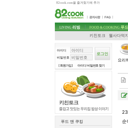
82cook.com을 즐겨찾기에 추가
목차
주메뉴 바로가기
컨텐츠 바로가기
검색 바로가기
주메뉴
리빙
푸드
로그인 바로가기
LIVING
FOOD & COOKING
키친토크
뭘사다먹지
아이디
비밀번호
요리하
[ 회원가입 ]
아이디/ 비밀번호 찾기
2
순
푸드 앤 쿠킹