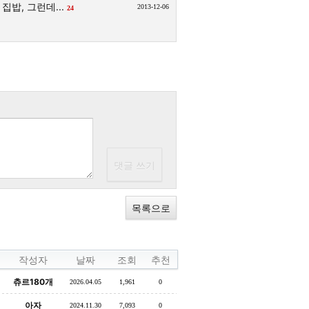
집밥, 그런데...
2013-12-06
24
목록으로
작성자
날짜
조회
추천
츄르180개
2026.04.05
1,961
0
아자
2024.11.30
7,093
0