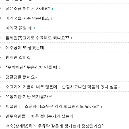
굵은소금 어디서 사세요?
9
1
미역국을 자주 먹는데요,
8
3
미역국 끓일 때
7
1
잘려진(?)고기로 수육해도 되나요??
6
1
메주콩이 또 생겼는데
5
천지연 갈비집
4
*수박처단* 볶음김치 만들 때
3
2
청귤청을 했어요~
2
소고기에 기름이 너무 많은데... 손질하고나면 먹을게 있나 싶을..
1
유통기한 지난 엿기름가루
0
백설탕 1T 스푼과 1t스푼은 각각 몇그람정도 될까요?
9
1
만두속만들때 배추 절이는거와 삶는거
8
백숙(삼계탕)위에 우유막 같은게 생기는게 정상인가요?
7