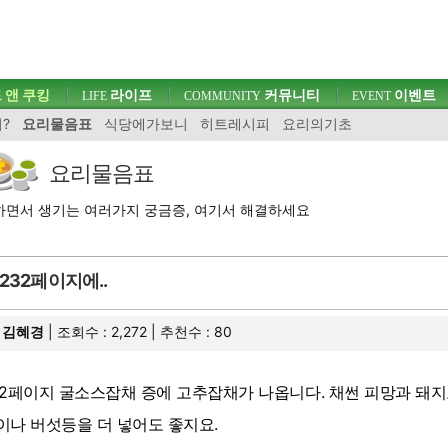
 앤 쿠킹
라이프
커뮤니티
이벤트
LIFE
COMMUNITY
EVENT
?
요리물음표
식당에가보니
히트레시피
요리의기초
요리물음표
면서 생기는 여러가지 궁금증, 여기서 해결하세요
232페이지에..
김혜경
| 조회수 : 2,272 | 추천수 :
80
32페이지 굴소스잡채 증에 고추잡채가 나옵니다. 채썬 피망과 돼지
이나 버섯등을 더 넣어도 좋지요.