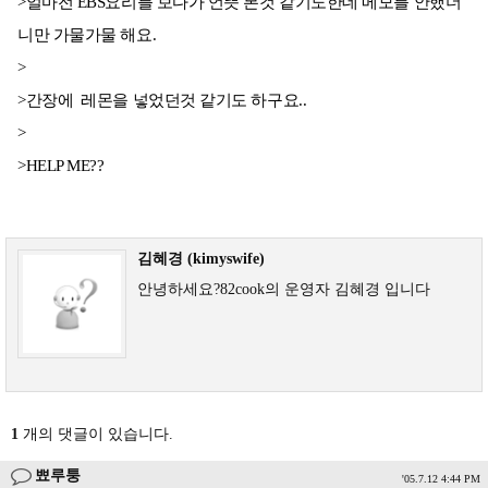
>얼마전 EBS요리를 보다가 언뜻 본것 같기도한데 메모를 안했더
니만 가물가물 해요.
>
>간장에 레몬을 넣었던것 같기도 하구요..
>
>HELP ME??
김혜경 (kimyswife)
안녕하세요?82cook의 운영자 김혜경 입니다
1
개의 댓글이 있습니다.
뾰루퉁
'05.7.12 4:44 PM