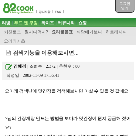
목차
로그인
주메뉴 바로가기
열기
컨텐츠 바로가기
검색 바로가기
주메뉴
리빙
푸드 앤 쿠킹
라이프
커뮤니티
쇼핑
로그인 바로가기
키친토크
뭘사다먹지?
요리물음표
식당에가보니
히트레시피
요리의기초
검색기능을 이용해보시면...
김혜경
| 조회수 : 2,372 | 추천수 :
80
작성일 : 2002-11-09 17:36:41
요아래 검색난에 맛간장을 검색해보시면 아실 수 있을 것 같네요.
>님의 간장게장 만드는 방법을 보다가 맛간장이 뭔지 궁금해 졌어
요?