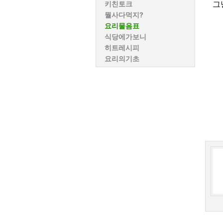
그
키친토크
뭘사다먹지?
요리물음표
식당에가보니
히트레시피
요리의기초