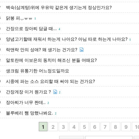
백숙(삼계탕)위에 우유막 같은게 생기는게 정상인가요?
7
닭봉 피.,.ㅠㅠ
6
1
간장으로 장아찌 담글 때...
5
4
양념고기할때 재워서 하는게 나아요? 아님 따로 하는게 나아요?
4
1
락앤락 안의 성애? 왜 생기는 건가요?
3
알토란에 이보은의 동치미 해조신 분들 어때요?
2
생크림 유통기한 어느정도일까요
1
시중에 파는 소스 요리할 때 써야 되는 건가요?
0
간장게장 이거 뭔가요 ?
9
2
장아찌가 너무 짠데..
8
2
블루베리 쨈 망했나봐요.
7
2
1
2
3
4
5
6
7
8
9
1