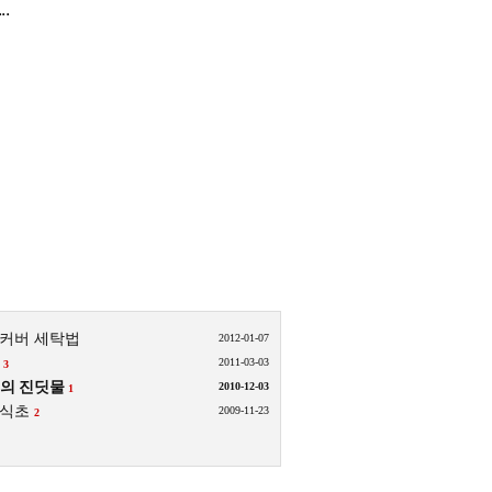
.
커버 세탁법
2012-01-07
이
2011-03-03
3
의 진딧물
2010-12-03
1
식초
2009-11-23
2