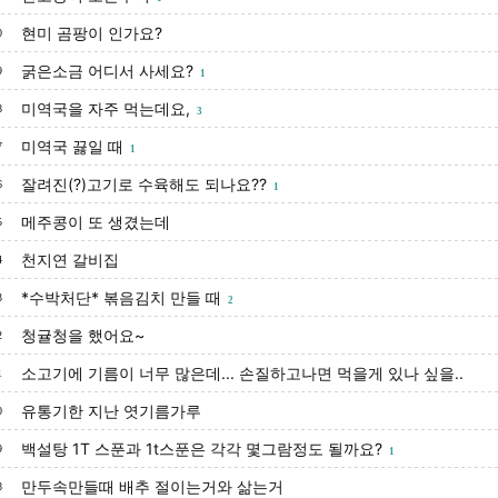
현미 곰팡이 인가요?
0
굵은소금 어디서 사세요?
9
1
미역국을 자주 먹는데요,
8
3
미역국 끓일 때
7
1
잘려진(?)고기로 수육해도 되나요??
6
1
메주콩이 또 생겼는데
5
천지연 갈비집
4
*수박처단* 볶음김치 만들 때
3
2
청귤청을 했어요~
2
소고기에 기름이 너무 많은데... 손질하고나면 먹을게 있나 싶을..
1
유통기한 지난 엿기름가루
0
백설탕 1T 스푼과 1t스푼은 각각 몇그람정도 될까요?
9
1
만두속만들때 배추 절이는거와 삶는거
8