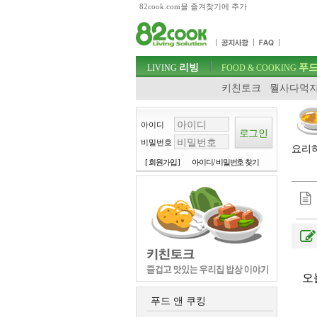
82cook.com을 즐겨찾기에 추가
목차
주메뉴 바로가기
컨텐츠 바로가기
검색 바로가기
주메뉴
리빙
푸드
로그인 바로가기
LIVING
FOOD & COOKING
키친토크
뭘사다먹지
아이디
비밀번호
요리하
[ 회원가입 ]
아이디/ 비밀번호 찾기
오
푸드 앤 쿠킹