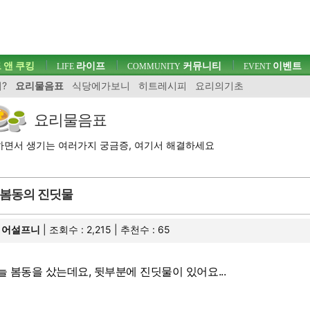
 앤 쿠킹
라이프
커뮤니티
이벤트
LIFE
COMMUNITY
EVENT
?
요리물음표
식당에가보니
히트레시피
요리의기초
요리물음표
면서 생기는 여러가지 궁금증, 여기서 해결하세요
봄동의 진딧물
어설프니
| 조회수 : 2,215 | 추천수 :
65
늘 봄동을 샀는데요, 뒷부분에 진딧물이 있어요...