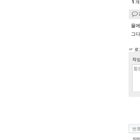
1
개
물에
그다
☞ 로
작성
번
4536