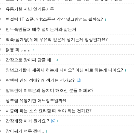
유통기한 지난 엿기름가루
0
백설탕 1T 스푼과 1t스푼은 각각 몇그람정도 될까요?
9
1
만두속만들때 배추 절이는거와 삶는거
8
백숙(삼계탕)위에 우유막 같은게 생기는게 정상인가요?
7
닭봉 피.,.ㅠㅠ
6
1
간장으로 장아찌 담글 때...
5
4
양념고기할때 재워서 하는게 나아요? 아님 따로 하는게 나아요?
4
1
락앤락 안의 성애? 왜 생기는 건가요?
3
알토란에 이보은의 동치미 해조신 분들 어때요?
2
생크림 유통기한 어느정도일까요
1
시중에 파는 소스 요리할 때 써야 되는 건가요?
0
간장게장 이거 뭔가요 ?
9
2
장아찌가 너무 짠데..
8
2