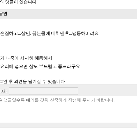
의 댓글이 있습니다.
유연
손질하고...살만. 끓는물에 데쳐낸후...냉동해버려요
짞
거 나중에 서서히 해동해서
요리에 넣으면 살도 부드럽고 좋드라구요
그인 후 의견을 남기실 수 있습니다
자 :