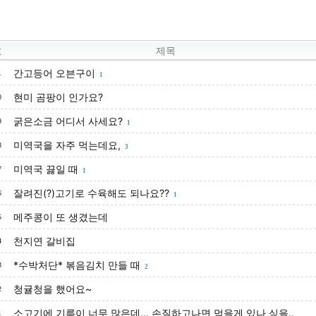
호
제목
간고등어 오븐구이
1
1
현미 곰팡이 인가요?
0
굵은소금 어디서 사세요?
9
1
미역국을 자주 먹는데요,
8
3
미역국 끓일 때
7
1
잘려진(?)고기로 수육해도 되나요??
6
1
메주콩이 또 생겼는데
5
천지연 갈비집
4
*수박처단* 볶음김치 만들 때
3
2
청귤청을 했어요~
2
소고기에 기름이 너무 많은데... 손질하고나면 먹을게 있나 싶을..
1