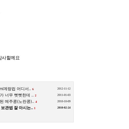
.
 감사할께요
ml계량컵 어디서..
2012-11-12
6
 너무 뻣뻣한데 ..
2011-01-03
2
된 메주콩(노란콩)..
2010-10-09
4
 보관법 잘 아시는..
2010-02-24
1