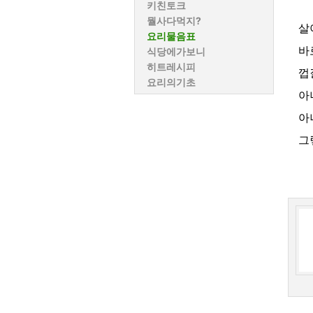
키친토크
뭘사다먹지?
살
요리물음표
바
식당에가보니
히트레시피
껍
요리의기초
아
아
그