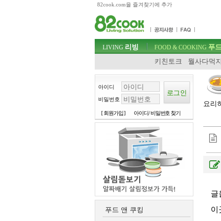
82cook.com을 즐겨찾기에 추가
목차
주메뉴 바로가기
컨텐츠 바로가기
검색 바로가기
주메뉴
리빙
푸드
로그인 바로가기
LIVING
FOOD & COOKING
키친토크
뭘사다먹지
아이디
비밀번호
요리하
[ 회원가입 ]
아이디/ 비밀번호 찾기
글
이
푸드 앤 쿠킹