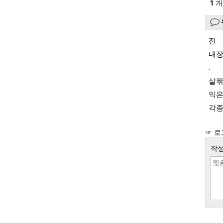
1
개
전
내장
.
살
익은
각종
☞ 로
작성