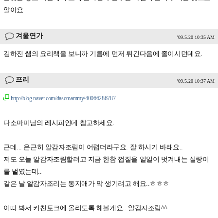
알아요
겨울연가
'09.5.20 10:35 AM
김하진 쌤의 요리책을 보니까 기름에 먼저 튀긴다음에 졸이시던데요.
프리
'09.5.20 10:37 AM
http://blog.naver.com/dasomammy/40066286787
다소마미님의 레시피인데 참고하세요.
근데... 은근히 알감자조림이 어렵더라구요. 잘 하시기 바래요..
저도 오늘 알감자조림할려고 지금 한참 껍질을 일일이 벗겨내는 실랑이
를 벌였는데..
같은 날 알감자조리는 동지애가 막 생기려고 해요..ㅎㅎㅎ
이따 봐서 키친토크에 올리도록 해볼게요.. 알감자조림^^