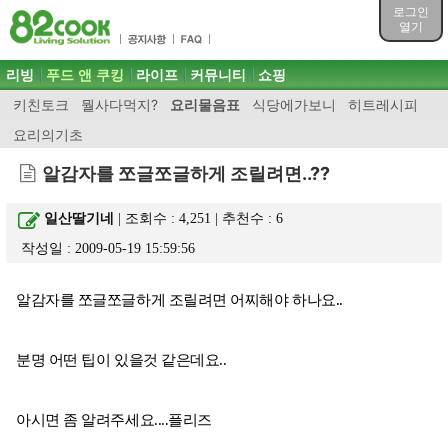
목차
로그인
주메뉴 바로가기
열기
컨텐츠 바로가기
검색 바로가기
주메뉴
리빙
푸드 앤 쿠킹
라이프
커뮤니티
쇼핑
로그인 바로가기
키친토크
뭘사다먹지?
요리물음표
식당에가보니
히트레시피
요리의기초
알감자를 쪼글쪼글하게 조릴려면..??
일산딸기네
| 조회수 : 4,251 | 추천수 :
6
작성일 : 2009-05-19 15:59:56
알감자를 쪼글쪼글하게 조릴려면 어찌해야 하나요..
분명 어떤 팁이 있을것 같은데요..
아시면 좀 알려주세요....플리즈