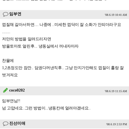
임부연
'08.6.19 10:41 AM
껍질채 갈아서하면.... 나중에 ..미세한 껍닥이 잘 소화가 안되더라구요
........
저만의 방법을 알려드리자면
방울토마토 얼린후... 냉동실에서 꺼내자마자
찬물에
1,2초정도만 잠깐.. 담궜다꺼낸직후.. 그냥 만지가만해도 껍질이 홀랑 잘
벗겨져요
coco0202
'08.6.19 11:15 AM
임부연님!!
넘 고맙네요..그런 방법이...냉동칸에 얼려야겠네요..
진선미애
'08.6.19 2:53 PM