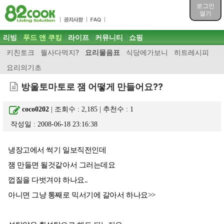
목차
로그인
주메뉴 바로가기
열기
컨텐츠 바로가기
검색 바로가기
주메뉴
리빙
푸드 앤 쿠킹
라이프
커뮤니티
쇼핑
로그인 바로가기
키친토크
뭘사다먹지?
요리물음표
식당에가보니
히트레시피
요리의기초
방울토마토로 잼 어떻게 만들어요??
coco0202
| 조회수 : 2,185 | 추천수 :
1
작성일 : 2008-06-18 23:16:38
냉장고에서 썩기 일보직전인데
잼 만들면 될것같아서 그러는데요
껍질을 다벗겨야 하나요..
아니면 그냥 통째로 믹서기에 갈아서 하나요>>