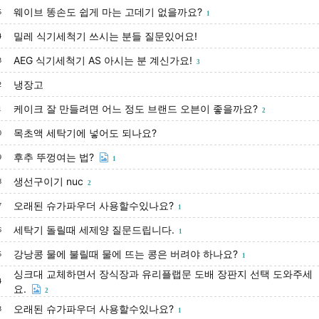
웨이브 똥손도 쉽게 마는 고데기 없을까요?
5
1
밀레 식기세척기 쓰시는 분들 질문있어요!
4
AEG 식기세척기 AS 아시는 분 계신가요!
3
3
냉장고
2
케이크 잘 만들려면 어느 정도 브랜드 오븐이 좋을까요?
1
2
목초액 세탁기에 넣어도 되나요?
0
후추 뚜껑여는 법?
9
1
생선구이기 nuc
8
2
오래된 슈가파우더 사용할수있나요?
7
1
세탁기 돌릴때 세제양 질문드립니다.
6
1
강낭콩 물에 불릴때 물에 뜨는 콩은 버려야 하나요?
5
1
싱크대 교체하면서 장식장과 유리플랩문 도배 장판지 선택 도와주세
4
요.
2
오래된 슈가파우더 사용할수있나요?
3
1