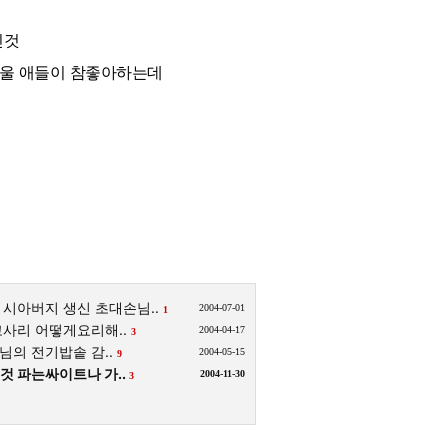
긴것
 울 애들이 참좋아하는데
시아버지 생신 초대손님..
2004-07-01
1
고사리 어떻게요리해..
2004-04-17
3
의 전기밥솥 감..
2004-05-15
9
것 파는싸이트나 가..
2004-11-30
3