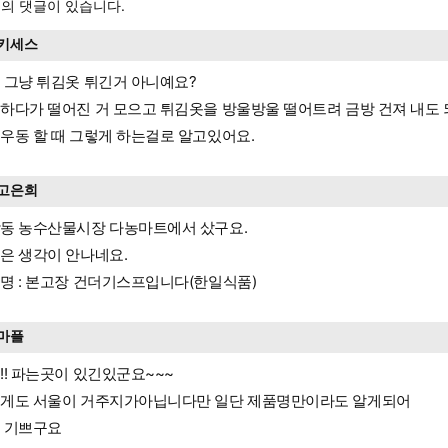
의 댓글이 있습니다.
키세스
 그냥 튀김옷 튀긴거 아니예요?
하다가 떨어진 거 모으고 튀김옷을 방울방울 떨어트려 금방 건져 내도 
우동 할 때 그렇게 하는걸로 알고있어요.
고은희
동 농수산물시장 다농마트에서 샀구요.
은 생각이 안나네요.
명 : 본고장 건더기스프입니다(한일식품)
마플
!! 파는곳이 있긴있군요~~~
게도 서울이 거주지가아닙니다만 일단 제품명만이라도 알게되어
 기쁘구요