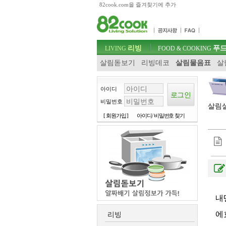
82cook.com을 즐겨찾기에 추가
목차
주메뉴 바로가기
컨텐츠 바로가기
검색 바로가기
주메뉴
리빙
푸드
로그인 바로가기
LIVING
FOOD & COOKING
살림돋보기
리빙데코
살림물음표
살
아이디
비밀번호
살림살
[ 회원가입 ]
아이디/ 비밀번호 찾기
내
에
리빙