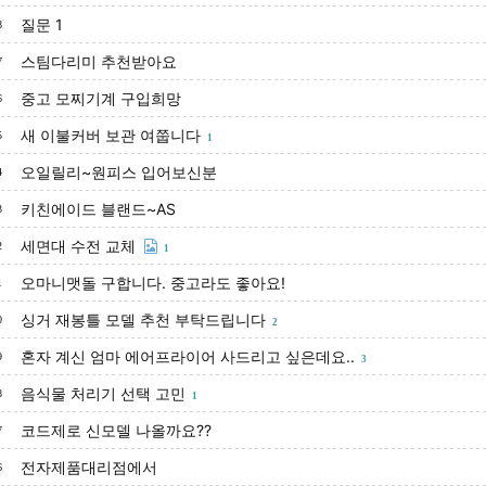
질문 1
8
스팀다리미 추천받아요
7
중고 모찌기계 구입희망
6
새 이불커버 보관 여쭙니다
5
1
오일릴리~원피스 입어보신분
4
키친에이드 블랜드~AS
3
세면대 수전 교체
2
1
오마니맷돌 구합니다. 중고라도 좋아요!
1
싱거 재봉틀 모델 추천 부탁드립니다
0
2
혼자 계신 엄마 에어프라이어 사드리고 싶은데요..
9
3
음식물 처리기 선택 고민
8
1
코드제로 신모델 나올까요??
7
전자제품대리점에서
6