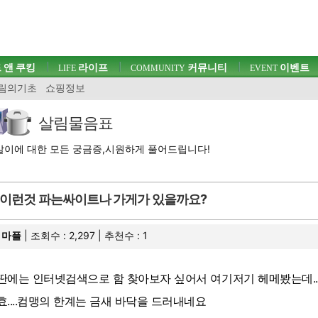
 앤 쿠킹
라이프
커뮤니티
이벤트
LIFE
COMMUNITY
EVENT
림의기초
쇼핑정보
살림물음표
이에 대한 모든 궁금증,시원하게 풀어드립니다!
이런것 파는싸이트나 가게가 있을까요?
마플
| 조회수 : 2,297 | 추천수 :
1
딴에는 인터넷검색으로 함 찾아보자 싶어서 여기저기 헤메봤는데...
효....컴맹의 한계는 금새 바닥을 드러내네요