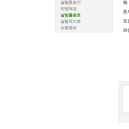
뭐
살림돋보기
리빙데코
돈
살림물음표
또
살림의기초
쇼핑정보
파