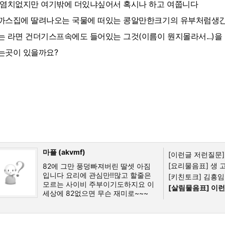
 염치없지만 여기밖에 더있냐싶어서 혹시나 하고 여쭙니다
까스집에 딸려나오는 국물에 떠있는 콩알만한크기의 유부처럼생
는 라면 건더기스프속에도 들어있는 그것(이름이 뭔지몰라서...)을
는곳이 있을까요?
마플 (akvmf)
[이런글 저런질문]
[요리물음표]
생 
82에 그만 풍덩빠져버린 딸셋 아짐
입니다 요리에 관심만!!많고 할줄은
[키친토크]
김흥임님
모르는 사이비 주부이기도하지요 이
[살림물음표]
이런
세상에 82없으면 무슨 재미로~~~