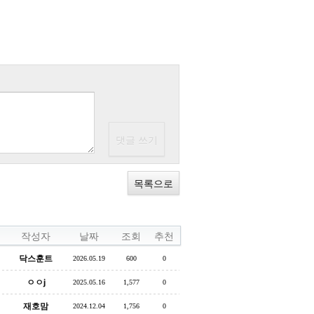
목록으로
작성자
날짜
조회
추천
닥스훈트
2026.05.19
600
0
ㅇㅇj
2025.05.16
1,577
0
재호맘
2024.12.04
1,756
0