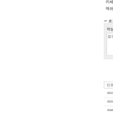
키세
역쉬 
☞ 로
작성
번
3551
3551
3550