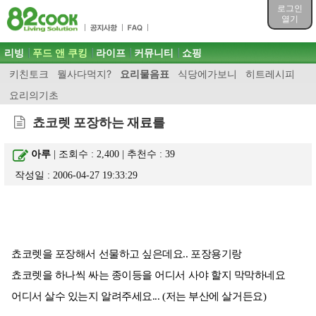
목차
로그인
주메뉴 바로가기
열기
컨텐츠 바로가기
검색 바로가기
주메뉴
리빙
푸드 앤 쿠킹
라이프
커뮤니티
쇼핑
로그인 바로가기
키친토크
뭘사다먹지?
요리물음표
식당에가보니
히트레시피
요리의기초
쵸코렛 포장하는 재료를
아루
| 조회수 : 2,400 | 추천수 :
39
작성일 : 2006-04-27 19:33:29
쵸코렛을 포장해서 선물하고 싶은데요.. 포장용기랑
쵸코렛을 하나씩 싸는 종이등을 어디서 사야 할지 막막하네요
어디서 살수 있는지 알려주세요... (저는 부산에 살거든요)