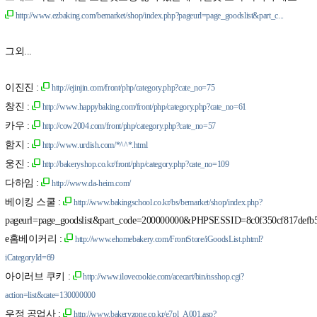
http://www.ezbaking.com/bemarket/shop/index.php?pageurl=page_goodslist&part_c...
그외...
이진진 :
http://ejinjin.com/front/php/category.php?cate_no=75
창진 :
http://www.happybaking.com/front/php/category.php?cate_no=61
카우 :
http://cow2004.com/front/php/category.php?cate_no=57
함지 :
http://www.urdish.com/*^^*.html
웅진 :
http://bakeryshop.co.kr/front/php/category.php?cate_no=109
다하임 :
http://www.da-heim.com/
베이킹 스쿨 :
http://www.bakingschool.co.kr/bs/bemarket/shop/index.php?
pageurl=page_goodslist&part_code=200000000&PHPSESSID=8c0f350cf817defb
e홈베이커리 :
http://www.ehomebakery.com/FrontStore/iGoodsList.phtml?
iCategoryId=69
아이러브 쿠키 :
http://www.ilovecookie.com/acecart/bin/nsshop.cgi?
action=list&cate=130000000
우정 공업사 :
http://www.bakeryzone.co.kr/e7pl_A001.asp?