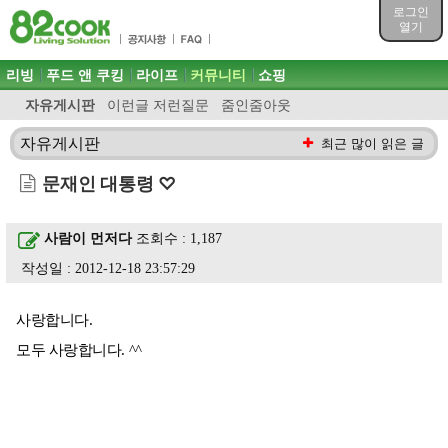
목차
로그인
주메뉴 바로가기
열기
컨텐츠 바로가기
검색 바로가기
주메뉴
리빙
푸드 앤 쿠킹
라이프
커뮤니티
쇼핑
로그인 바로가기
자유게시판
이런글 저런질문
줌인줌아웃
자유게시판
최근 많이 읽은 글
문재인 대통령 ♡
사람이 먼저다
조회수 : 1,187
작성일 : 2012-12-18 23:57:29
사랑합니다.
모두 사랑합니다. ^^