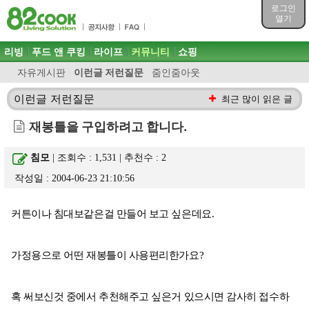
목차
로그인
주메뉴 바로가기
열기
컨텐츠 바로가기
검색 바로가기
주메뉴
리빙
푸드 앤 쿠킹
라이프
커뮤니티
쇼핑
로그인 바로가기
자유게시판
이런글 저런질문
줌인줌아웃
이런글 저런질문
최근 많이 읽은 글
재봉틀을 구입하려고 합니다.
침모
| 조회수 : 1,531 | 추천수 :
2
작성일 : 2004-06-23 21:10:56
커튼이나 침대보같은걸 만들어 보고 싶은데요.
가정용으로 어떤 재봉틀이 사용편리한가요?
혹 써보신것 중에서 추천해주고 싶은거 있으시면 감사히 접수하