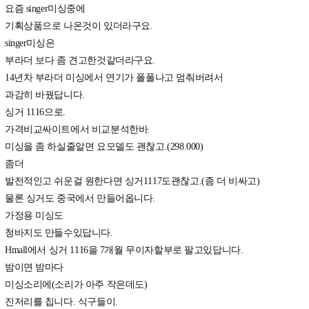
요즘 singer미싱중에
기획상품으로 나온것이 있더라구요.
singer미싱은
부라더 보다 좀 견고한것같더라구요.
14년차 부라더 미싱에서 연기가 폴폴나고 멈춰버려서
과감히 바꿨답니다.
싱거 1116으로.
가격비교싸이트에서 비교분석한바.
미싱을 좀 하실줄알면 요모델도 괜찮고.(298.000)
좀더
발전적인고 쉬운걸 원한다면 싱거1117도괜찮고.(좀 더 비싸고)
물론 싱거도 중국에서 만들어옵니다.
가정용 미싱도
청바지도 만들수있답니다.
Hmall에서 싱거 1116을 7개월 무이자할부로 팔고있답니다.
밤이면 밤마다
미싱소리에(소리가 아주 작은데도)
진저리를 칩니다. 식구들이.