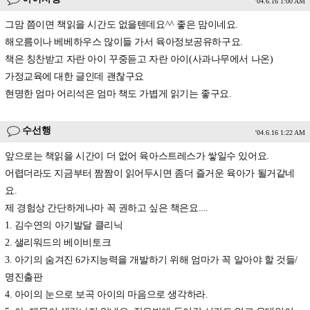
'04.6.16 1:00 AM
그맘 쯤이면 책읽을 시간도 없을텐데요^^ 좋은 맘이네요.
해오름이나 베베하우스 많이들 가서 육아정보공유하구요.
책은 칭찬받고 자란 아이 꾸중듣고 자란 아이(사과나무에서 나온)
가정교육에 대한 글인데 괜찮구요
현명한 엄마 어리석은 엄마 책도 가볍게 읽기는 좋구요.
수선행
'04.6.16 1:22 AM
앞으로는 책읽을 시간이 더 없어 육아스트레스가 쌓일수 있어요.
어렵더라도 지금부터 짬짬이 읽어두시면 좀더 즐거운 육아가 될거같네
요.
제 경험상 간단하게나마 꼭 권하고 싶은 책은요....
1. 김수연의 아기발달 클리닉
2. 샐리워드의 베이비토크
3. 아기의 숨겨진 6가지능력을 개발하기 위해 엄마가 꼭 알아야 할 것들/
명진출판
4. 아이의 눈으로 보곡 아이의 마음으로 생각하라.