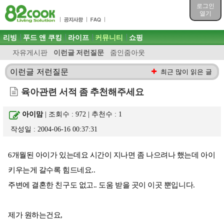
목차
로그인
주메뉴 바로가기
열기
컨텐츠 바로가기
검색 바로가기
주메뉴
리빙
푸드 앤 쿠킹
라이프
커뮤니티
쇼핑
로그인 바로가기
자유게시판
이런글 저런질문
줌인줌아웃
이런글 저런질문
최근 많이 읽은 글
육아관련 서적 좀 추천해주세요
아이맘
| 조회수 : 972 | 추천수 :
1
작성일 : 2004-06-16 00:37:31
6개월된 아이가 있는데요 시간이 지나면 좀 나으려나 했는데 아이
키우는게 갈수록 힘드네요..
주변에 결혼한 친구도 없고.. 도움 받을 곳이 이곳 뿐입니다.
제가 원하는건요,