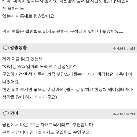
5. 아- 제목이 생각나지 않네요. 작은방에 들어갈 시간도 없고 유대인이
쓴 육아서도
있는데 나름대로 괜찮았어요.
위의 책들은 월령별로 읽기도 편하게 구성되어 있어 더 좋았어요....
깡총깡총
'04.6.16 9:14 AM
제가 지금 읽고 있는책
"아이는 99% 엄마의 노력으로 완성된다"
구입하기전엔 책 제목이 쬐끔 부담스러웠는데..제가 생각했던 내용이 아
니었어요.
한번 읽어보시면 좋으실것 같아요.(쉽게 잘 읽히고 한장씩 넘어갈때마다
생각을 많이 하게 되더라구요)
깜이
'04.6.16 8:52 PM
웅진에서 나온 "보든 자녀교육시리즈" 추천합니다.
근처 서점이나 인터넷에서도 구입하실 수있구요,