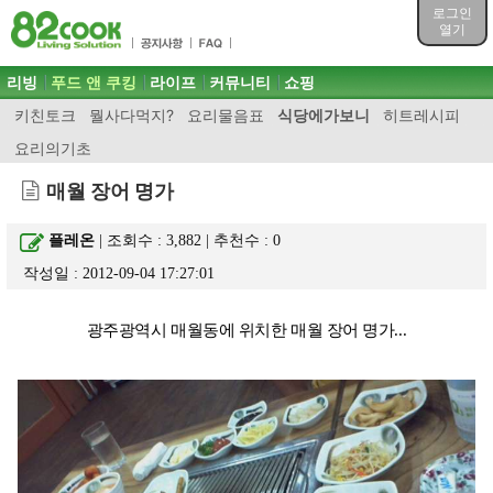
목차
로그인
주메뉴 바로가기
열기
컨텐츠 바로가기
검색 바로가기
주메뉴
리빙
푸드 앤 쿠킹
라이프
커뮤니티
쇼핑
로그인 바로가기
키친토크
뭘사다먹지?
요리물음표
식당에가보니
히트레시피
요리의기초
매월 장어 명가
플레온
| 조회수 : 3,882 | 추천수 :
0
작성일 : 2012-09-04 17:27:01
광주광역시 매월동에 위치한 매월 장어 명가...