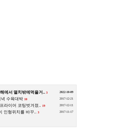
해에서 멸치밖에먹을거..
2022-10-09
3
저녁 수육대박
2017-12-21
10
프라이어 코팅벗겨졌..
2017-12-11
19
 인형위치를 바꾸..
2017-11-17
3