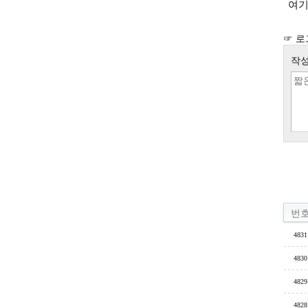
여기
☞ 로
작성
번
4831
4830
4829
4828