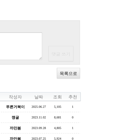
목록으로
작성자
날짜
조회
추천
푸른거북이
2025.06.27
5,105
1
깽굴
2023.11.02
8,681
0
까만봄
2023.09.28
4,805
1
까만봄
2023.07.25
5,924
0