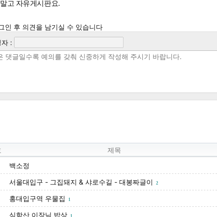
말고 자유게시판요.
그인 후 의견을 남기실 수 있습니다
자 :
호
제목
백소정
서울대입구 - 그집돼지 & 샤로수길 - 대봉짜글이
2
홍대입구역 우물집
1
심학산 이장님 밥상
1