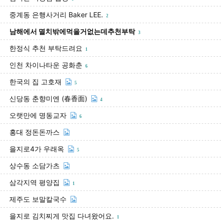
중계동 은행사거리 Baker LEE.
2
남해에서 멸치밖에먹을거없는데추천부탁
3
한정식 추천 부탁드려요
1
인천 차이나타운 공화춘
6
한국의 집 고호재
5
신당동 춘향미엔 (春香面)
4
오랫만에 명동교자
6
홍대 정돈돈까스
을지로4가 우래옥
5
상수동 소담가츠
삼각지역 평양집
1
제주도 보말칼국수
을지로 김치찌게 맛집 다녀왔어요.
1