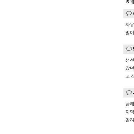
5
개
자유
많이
생선
갔던
고 
남해
지역
알려