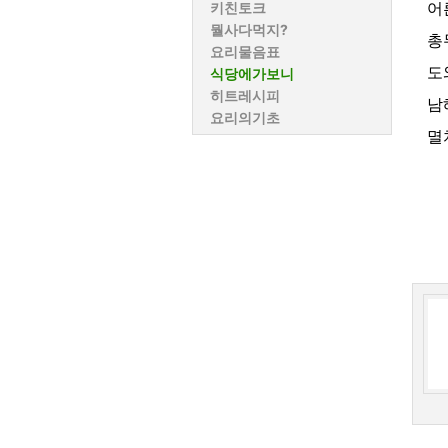
어
키친토크
뭘사다먹지?
총
요리물음표
도
식당에가보니
히트레시피
남
요리의기초
멸