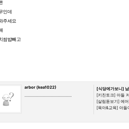
른
무인데
와주세요
해
치쌈밥빼고
arbor (kea1022)
[식당에가보니]
남
[키친토크]
아들 
.........................................
[살림돋보기]
에어
[육아&교육]
아들이