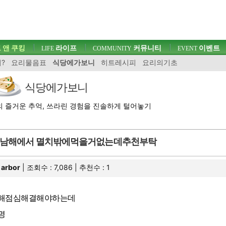
 앤 쿠킹
라이프
커뮤니티
이벤트
LIFE
COMMUNITY
EVENT
?
요리물음표
식당에가보니
히트레시피
요리의기초
식당에가보니
 즐거운 추억, 쓰라린 경험을 진솔하게 털어놓기
남해에서 멸치밖에먹을거없는데추천부탁
arbor
| 조회수 : 7,086 | 추천수 :
1
해점심해결해야하는데
4명