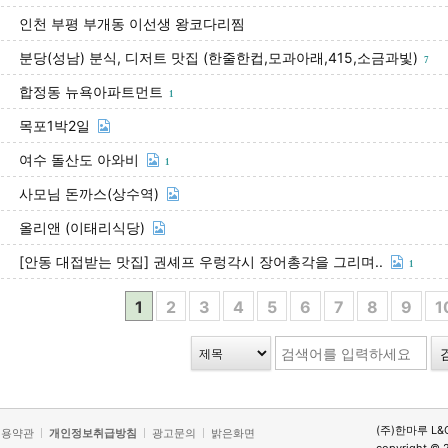
인천 부평 부개동 이선생 왕코다리찜
분당(성남) 분식, 디저트 맛집 (한줄한컵,모과아래,415,소금과빛)
7
합정동 뉴욕아파트먼트
1
목포1박2일
여수 돌산도 아와비
1
사모님 돈까스(상수역)
올리앤 (이태리식당)
[안동 대접받는 맛집] 권셰프 우렁각시 장어총각을 그리며..
1
1
2
3
4
5
6
7
8
9
1
(주)한마루 L&
이용약관
개인정보취급방침
광고문의
밝은화면