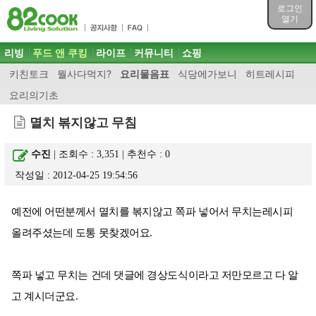
목차
로그인
주메뉴 바로가기
열기
컨텐츠 바로가기
검색 바로가기
주메뉴
리빙
푸드 앤 쿠킹
라이프
커뮤니티
쇼핑
로그인 바로가기
키친토크
뭘사다먹지?
요리물음표
식당에가보니
히트레시피
요리의기초
멸치 볶지않고 무침
수진
| 조회수 : 3,351 | 추천수 :
0
작성일 : 2012-04-25 19:54:56
예전에 어떤분께서 멸치를 볶지않고 쪽파 넣어서 무치는레시피
올려주셨는데 도통 못찾겠어요.
쪽파 넣고 무치는 건데 댓글에 경상도식이라고 저만모르고 다 알
고 계시더군요.