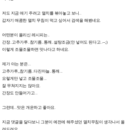
저도 지금 애기 주려고 멸치를 볶아놓고 보니..
갑자기 매콤한 멸치 무침이 먹고 싶어서 검색을 해봤네요.
어떤분이 올리신 레시피는..
간장..고추가루..참기름..통깨..설탕조금(안 넣어도 된다고..--;)
이렇게 조물조물하면 맛나다고 하네요.
제가 아는 분은...
고추가루,,참기름..다진마늘..통깨...
요렇게만 넣고 조물조물...
잘 무쳐지지는 않아요.
간장도 안들어가고...
그런데...맛은 개운하고 좋아요.
지금 댓글을 달다보니 그분이 예전에 해주셨던 멸치무침이 생각나서 올
려드려요.