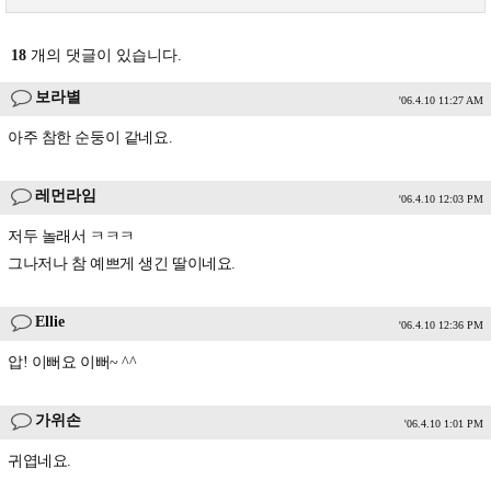
18
개의 댓글이 있습니다.
보라별
'06.4.10 11:27 AM
아주 참한 순둥이 같네요.
레먼라임
'06.4.10 12:03 PM
저두 놀래서 ㅋㅋㅋ
그나저나 참 예쁘게 생긴 딸이네요.
Ellie
'06.4.10 12:36 PM
압! 이뻐요 이뻐~ ^^
가위손
'06.4.10 1:01 PM
귀엽네요.