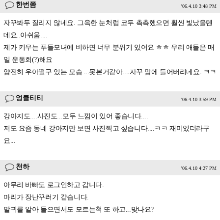
한번쯤
'06.4.10 3:48 PM
자꾸봐두 질리지 않네요. 그윽한 눈처럼 코두 촉촉했으면 훨씬 빛났을텐
데요..아쉬움....
제가 키우는 푸들모녀에 비하면 너무 분위기 있어요 ㅎㅎ 우리 애들은 매
일 운동회(?)해요
얌전히 우아떨구 있는 모습 ...못본거같아....자꾸 맘에 들어버리네요. ㅋㅋ
엉클티티
'06.4.10 3:59 PM
강아지도....사진도...모두 느낌이 있어 좋습니다....
저도 요즘 동네 강아지만 보면 사진찍고 싶습니다....ㅋㅋ 재미있더라구
요...
천하
'06.4.10 4:27 PM
아무리 바빠도 로그인하고 갑니다.
마리가 장난꾸러기 같습니다.
말귀를 알아 들으면서도 모르는척 또 하고...맞나요?