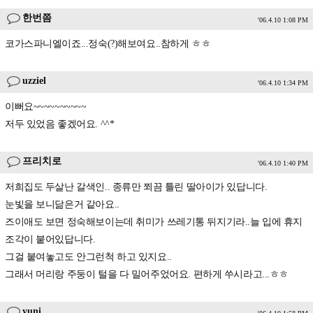
한번쯤
'06.4.10 1:08 PM
코가스파니엘이죠...정숙(?)해보여요..참하게 ㅎㅎ
uzziel
'06.4.10 1:34 PM
이뻐요~~~~~~~~~~
저두 있었음 좋겠어요. ^^*
프리치로
'06.4.10 1:40 PM
저희집도 두살난 갈색인.. 종류만 쬐끔 틀린 딸아이가 있답니다.
눈빛을 보니닮은거 같아요..
즈이애도 보면 정숙해보이는데 취미가 쓰레기통 뒤지기라..늘 입에 휴지
조각이 붙어있답니다.
그걸 붙여놓고도 안그런척 하고 있지요..
그래서 머리랑 주둥이 털을 다 밀어주었어요. 편하게 쑤시라고...ㅎㅎ
yuni