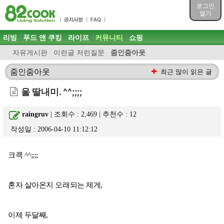
목차
로그인
주메뉴 바로가기
열기
컨텐츠 바로가기
검색 바로가기
주메뉴
리빙
푸드 앤 쿠킹
라이프
커뮤니티
쇼핑
로그인 바로가기
자유게시판
이런글 저런질문
줌인줌아웃
줌인줌아웃
최근 많이 읽은 글
울 딸내미. ^^;;;;
raingruv
| 조회수 : 2,469 | 추천수 :
12
작성일 : 2006-04-10 11:12:12
크큭 ^^;;;;
혼자 살아온지 오래되는 제게,
이제 두달째,