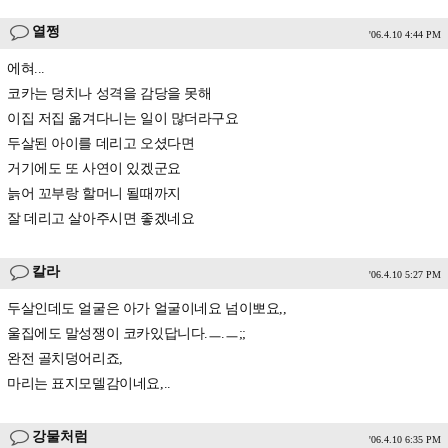
열쩡
'06.4.10 4:44 PM
에혀...
코카는 덩치나 성격을 감당을 못해
이집 저집 옮겨다니는 일이 많더라구요
두살된 아이를 데리고 오셨다면
거기에도 또 사연이 있겠군요
늙어 꼬부랑 할머니 될때까지
잘 데리고 살아주시면 좋겠네요
칼라
'06.4.10 5:27 PM
두살인데도 얼굴은 아가 얼굴이네요 넘이뽀요,,
울집에도 말성쟁이 코카있답니다.ㅡ.ㅡ;;
완전 골치덩어리죠,
마리는 표지모델감이네요,..
강물처럼
'06.4.10 6:35 PM