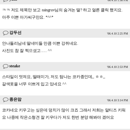
'06.4.10 1:58 PM
ㅋㅋ 저도 제목만 보고 raingruv님의 숨겨논 딸? 하고 얼른 클릭 했지요.
아주 이쁜 아가씨구만요. *^^*
강두선
'06.4.10 2:25 PM
안나돌리님네 딸네미들 만큼 이쁜 강쥐네요.
사진도 참 잘 찍으셨고...... ^^
steake
'06.4.10 2:53 PM
스타일이 멋져요, 딸래미가, 저도 탐나는 코카종인데,, ㅎㅎ,,
갈색옷을 너무 이쁘게 입고 있네요 ^^
종은맘
'06.4.10 3:14 PM
코카네요 키우고는 싶은데 덩치가 많이 크죠 그래서 저희는 말티즈 키워
요 나중에 작은소형견 잘 키우다가 저도 한번 분양 해봐야 겠어요