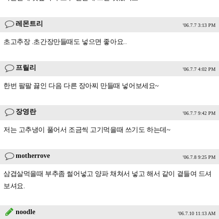
레몬트리
'06.7.7 3:13 PM
초고추장 .초간장만들때도 넣으면 좋아요..
프릴리
'06.7.7 4:02 PM
한번 팔팔 끓인 다음 다른 장아찌 만들때 넣어보세요~
장영란
'06.7.7 9:42 PM
저는 고추냉이 풀어서 조금씩 고기먹을때 쓰기도 하는데~
motherrove
'06.7.8 9:25 PM
삼겹살먹을때 부추좀 썰어넣고 양파 채쳐서 넣고 해서 같이 곁들여 드셔
보셔요.
noodle
'06.7.10 11:13 AM