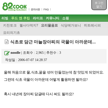
목차
로그인
주메뉴 바로가기
열기
컨텐츠 바로가기
검색 바로가기
주메뉴
리빙
푸드 앤 쿠킹
라이프
커뮤니티
쇼핑
로그인 바로가기
키친토크
뭘사다먹지?
요리물음표
식당에가보니
히트레시피
요리의기초
식초로 담근 마늘장아찌의 국물이 아까운데...
noodle
| 조회수 : 2,965 | 추천수 :
3
작성일 : 2006-07-07 14:28:37
올해 처음으로 물,식초,꿀을 섞어 만들었는데 참 맛있게 되었어요.
그런데 식초 국물이 아까운데 어떻게 활용하면 될까요?
혹시 내년에 장아찌 담글때 다시 써도 될까요?