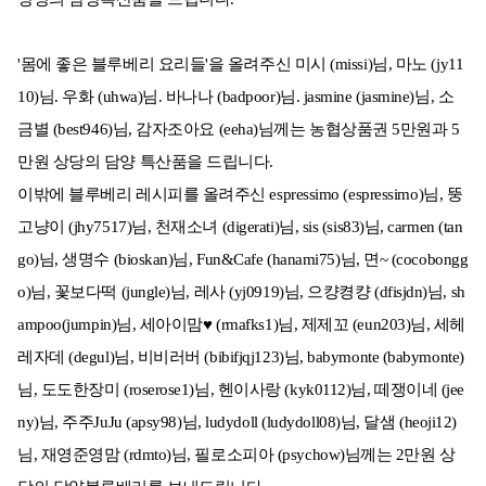
'몸에 좋은 블루베리 요리들'을 올려주신 미시 (missi)님, 마노 (jy11
10)님. 우화 (uhwa)님. 바나나 (badpoor)님. jasmine (jasmine)님, 소
금별 (best946)님, 감자조아요 (eeha)님께는 농협상품권 5만원과 5
만원 상당의 담양 특산품을 드립니다.
이밖에 블루베리 레시피를 올려주신 espressimo (espressimo)님, 뚱
고냥이 (jhy7517)님, 천재소녀 (digerati)님, sis (sis83)님, carmen (tan
go)님, 생명수 (bioskan)님, Fun&Cafe (hanami75)님, 면~ (cocobongg
o)님, 꽃보다떡 (jungle)님, 레사 (yj0919)님, 으컁켱컁 (dfisjdn)님, sh
ampoo(jumpin)님, 세아이맘♥ (rmafks1)님, 제제꼬 (eun203)님, 세헤
레자데 (degul)님, 비비러버 (bibifjqj123)님, babymonte (babymonte)
님, 도도한장미 (roserose1)님, 헨이사랑 (kyk0112)님, 떼쟁이네 (jee
ny)님, 주주JuJu (apsy98)님, ludydoll (ludydoll08)님, 달샘 (heoji12)
님, 재영준영맘 (rdmto)님, 필로소피아 (psychow)님께는 2만원 상