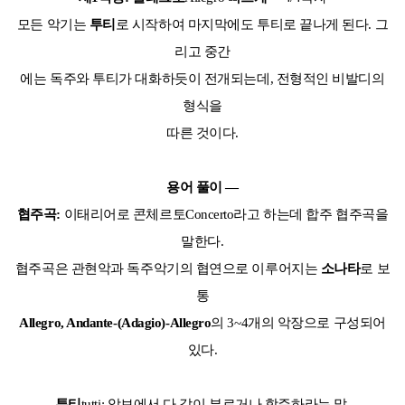
모든 악기는
투티
로 시작하여 마지막에도 투티로 끝나게 된다. 그
리고 중간
에는 독주와 투티가 대화하듯이 전개되는데, 전형적인 비발디의
형식을
따른 것이다.
용어 풀이 ―
협주곡:
이태리어로 콘체르토Concerto라고 하는데 합주 협주곡을
말한다.
협주곡은 관현악과 독주악기의 협연으로 이루어지는
소나타
로 보
통
Allegro, Andante-(Adagio)-Allegro
의 3~4개의 악장으로 구성되어
있다.
투티
tutti: 악보에서 다 같이 부르거나 합주하라는 말.