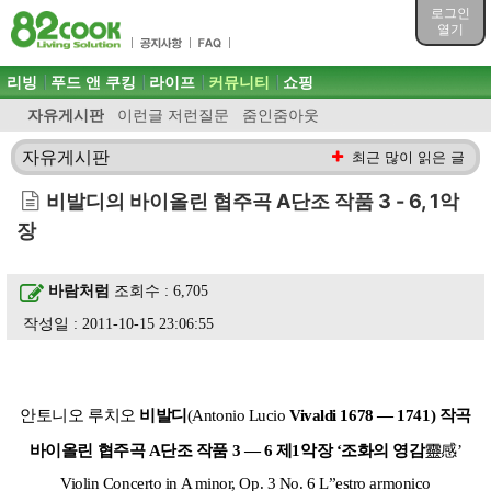
목차
로그인
주메뉴 바로가기
열기
컨텐츠 바로가기
검색 바로가기
주메뉴
리빙
푸드 앤 쿠킹
라이프
커뮤니티
쇼핑
로그인 바로가기
자유게시판
이런글 저런질문
줌인줌아웃
자유게시판
최근 많이 읽은 글
비발디의 바이올린 협주곡 A단조 작품 3 - 6, 1악
장
바람처럼
조회수 : 6,705
작성일 : 2011-10-15 23:06:55
안토니오 루치오
비발디
(Antonio Lucio
Vivaldi 1678 ― 1741) 작곡
바이올린 협주곡 A단조 작품 3 ― 6
제1악장 ‘조화의
영감
靈感’
Violin Concerto in A minor, Op. 3 No. 6 L”estro armonico