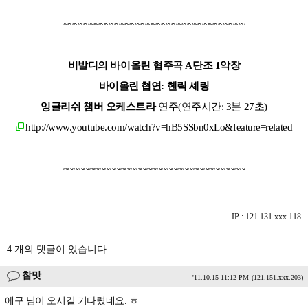
~~~~~~~~~~~~~~~~~~~~~~~~~~~~~~~~~~~
비발디의 바이올린 협주곡 A단조 1악장
바이올린 협연: 헨릭 셰링
잉글리쉬 챔버
오케스트라
연주(연주시간: 3분 27초)
http://www.youtube.com/watch?v=hB5SSbn0xLo&feature=related
~~~~~~~~~~~~~~~~~~~~~~~~~~~~~~~~~~~
IP : 121.131.xxx.118
4
개의 댓글이 있습니다.
참맛
'11.10.15 11:12 PM
(121.151.xxx.203)
에구 님이 오시길 기다렸네요. ㅎ