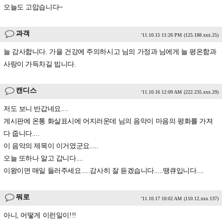
오늘도 고맙습니다~
과객
'11.10.15 11:26 PM
(125.188.xxx.25)
늘 감사합니다. 가을 건강에 주의하시고 님의 가정과 님에게 늘 평온함과
사랑이 가득차길 빕니다.
캔디스
'11.10.16 12:09 AM
(222.235.xxx.29)
저도 보니 반갑네요....
게시판에 온통 화살표시에 어지러운데 님의 음악이 마음의 평화를 가져
다 줍니다....
이 음악의 제목이 이거였군요.....
오늘 또하나 알고 갑니다....
이왕이면 매일 들러주세요.....감사히 잘 듣겠습니다.....땡큐입니다....
뭐로
'11.10.17 10:02 AM
(110.12.xxx.137)
아니, 어떻게 이런일이!!!