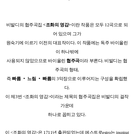
비발디의 협주곡집
<조화의 영감>
이란 작품은 모두 12곡으로 되
어 있으며 그가
원숙기에 이르기 이전의 대표작이다. 이 작품에는 독주 바이올린
이 하나밖에
사용되지 않았으므로 바이올린
협주곡
이라 부른다. 비발디는 협
주곡의 형태,
즉
빠름 ‧ 느림 ‧ 빠름
의 3악장으로 이루어지는 구성을 확립했
다.
이 제3번 <조화의 영감>이라는 제목의 협주곡집은 비발디의 걸작
가운데
하나로 꼽히고 있다.
이 <조화의 영감>은 1711년 출판되었는데 에스트로estro는 inspirat