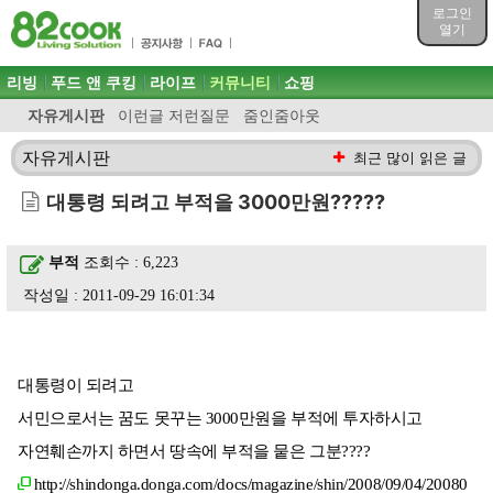
목차
로그인
주메뉴 바로가기
열기
컨텐츠 바로가기
검색 바로가기
주메뉴
리빙
푸드 앤 쿠킹
라이프
커뮤니티
쇼핑
로그인 바로가기
자유게시판
이런글 저런질문
줌인줌아웃
자유게시판
최근 많이 읽은 글
대통령 되려고 부적을 3000만원?????
부적
조회수 : 6,223
작성일 : 2011-09-29 16:01:34
대통령이 되려고
서민으로서는 꿈도 못꾸는 3000만원을 부적에 투자하시고
자연훼손까지 하면서 땅속에 부적을 뭍은 그분????
http://shindonga.donga.com/docs/magazine/shin/2008/09/04/20080