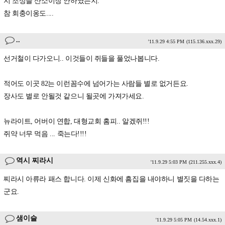
지 조상들 산소이장 안하였는지.
참 회충이옹도....
..
'11.9.29 4:55 PM
(115.136.xxx.29)
선거철이 다가오니.. 이것들이 쥐들을 풀었나봅니다.
적어도 이곳 82는 이런꼼수에 넘어가는 사람들 별로 없거든요.
장사도 별로 안될것 같으니 될곳에 가져가세요.
뉴라이트, 어버이 연합, 대형교회 홈피.. 알겠쥐!!!
쥐약 너무 먹음 ... 죽는다!!!!
역시 찌라시
'11.9.29 5:03 PM
(211.255.xxx.4)
찌라시 아류라 패스 합니다. 이제 신화에 흠집을 내야하니 별짓을 다하는
군요.
샘이슬
'11.9.29 5:05 PM
(14.54.xxx.1)