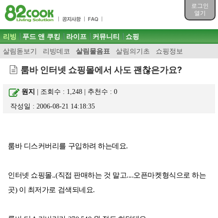
목차
로그인
주메뉴 바로가기
열기
컨텐츠 바로가기
검색 바로가기
주메뉴
리빙
푸드 앤 쿠킹
라이프
커뮤니티
쇼핑
로그인 바로가기
살림돋보기
리빙데코
살림물음표
살림의기초
쇼핑정보
룸바 인터넷 쇼핑몰에서 사도 괜찮은가요?
원지
| 조회수 : 1,248 | 추천수 :
0
작성일 : 2006-08-21 14:18:35
룸바 디스커버리를 구입하려 하는데요.
인터넷 쇼핑몰..(직접 판매하는 것 말고....오픈마켓형식으로 하는
곳) 이 최저가로 검색되네요.