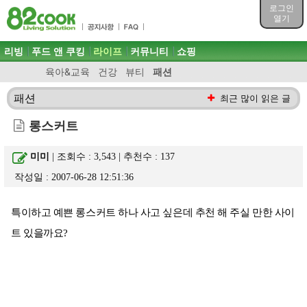
목차
로그인
주메뉴 바로가기
열기
컨텐츠 바로가기
검색 바로가기
주메뉴
리빙
푸드 앤 쿠킹
라이프
커뮤니티
쇼핑
로그인 바로가기
육아&교육
건강
뷰티
패션
패션
최근 많이 읽은 글
롱스커트
미미
| 조회수 : 3,543 | 추천수 :
137
작성일 : 2007-06-28 12:51:36
특이하고 예쁜 롱스커트 하나 사고 싶은데 추천 해 주실 만한 사이
트 있을까요?