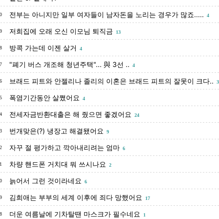
전부는 아니지만 일부 여자들이 남자돈을 노리는 경우가 많죠.....
0
4
저희집에 오래 오신 이모님 퇴직금
9
13
방콕 가는데 이젠 살거
8
4
"폐기 버스 개조해 청년주택"... 與 3선 ..
7
4
브래드 피트와 안젤리나 졸리의 이혼은 브래드 피트의 잘못이 크다..
6
3
폭염기간동안 살쪘어요
5
4
전세자금반환대출은 해 줬으면 좋겠어요
4
24
번개맞은(?) 냉장고 해결됐어요
3
9
자꾸 절 평가하고 깍아내리려는 엄마
2
6
차량 핸드폰 거치대 뭐 쓰시나요
1
2
늙어서 그런 것이라네요
0
6
김희애는 부부의 세계 이후에 죄다 망했어요
9
17
더운 여름날에 기차탈땐 마스크가 필수네요
8
1