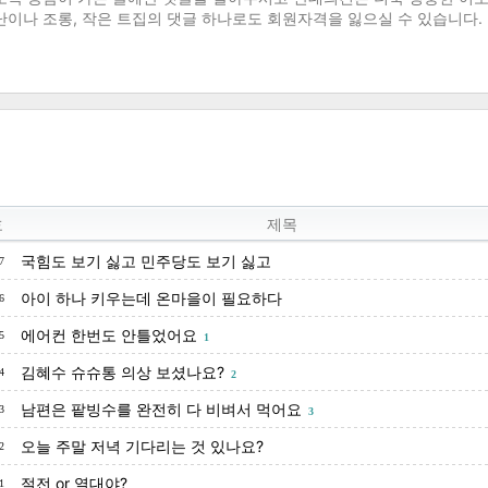
호
제목
국힘도 보기 싫고 민주당도 보기 싫고
7
아이 하나 키우는데 온마을이 필요하다
6
에어컨 한번도 안틀었어요
5
1
김혜수 슈슈통 의상 보셨나요?
4
2
남편은 팥빙수를 완전히 다 비벼서 먹어요
3
3
오늘 주말 저녁 기다리는 것 있나요?
2
절전 or 열대야?
1