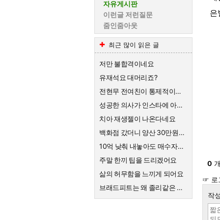
자유게시판
은
이런글 저런질문
줌인줌아웃
최근 많이 읽은 글
저만 불합격이네요
유재석요 대머리죠?
전현무 전여친이 통제적이었다는데
성공한 의사가 인스타에 아내 인증을 했는데 ㄷㄷ
치아 재생젤이 나온다네요
백화점 갔더니 양산 30만원하네요
10억 낮춰 내놓아도 매수자가 없는 것 보면
주말 한끼 팁을 드리겠어요
0
개
삶의 허무함을 느끼게 되어요
☞ 로
브래드피트는 왜 졸리같은 여자랑 결혼하게된건가요
작성