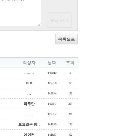
목록으로
작성자
날짜
조회
........
14:31:10
5
ㅇㅇ
14:27:56
82
...
14:26:44
193
하루만
14:25:47
257
ㅡㅡ
14:23:02
284
토요일은 밤..
14:18:40
159
에어컨
14:18:37
102