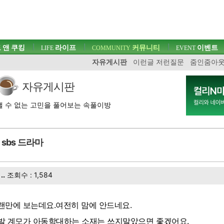
 앤 쿠킹
라이프
커뮤니티
이벤트
LIFE
COMMUNITY
EVENT
자유게시판
이런글 저런질문
줌인줌아
자유게시판
 수 없는 고민을 풀어보는 속풀이방
sbs 드라마
..
조회수 : 1,584
랜만에 보는데요.여전히 맘에 안드네요.
발 계모가 아동학대하는 소재는 쓰지말았으면 좋겠어요.