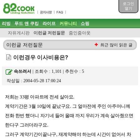
목차
로그인
주메뉴 바로가기
열기
컨텐츠 바로가기
검색 바로가기
주메뉴
리빙
푸드 앤 쿠킹
라이프
커뮤니티
쇼핑
로그인 바로가기
자유게시판
이런글 저런질문
줌인줌아웃
이런글 저런질문
최근 많이 읽은 글
이런경우 이사비용은?
속쓰려서
| 조회수 : 1,101 | 추천수 :
5
작성일 : 2004-05-28 17:00:24
저희는 33평 아파트에 전세 살아요.
계약기간은 3월 10일에 끝났구요. 그 얼마전에 주인 아주머니께
전화 한번 했더니 자기네 들어 올때 까지 우리가 계속 살아줬으면
한다구 그러더라구요.
그러구 계약기간이끝나구, 재계약해야 하는데 시간이 없어서 차