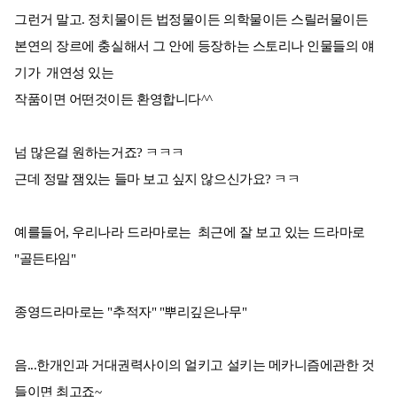
그런거 말고. 정치물이든 법정물이든 의학물이든 스릴러물이든
본연의 장르에 충실해서 그 안에 등장하는 스토리나 인물들의 얘
기가 개연성 있는
작품이면 어떤것이든 환영합니다^^
넘 많은걸 원하는거죠? ㅋㅋㅋ
근데 정말 잼있는 들마 보고 싶지 않으신가요? ㅋㅋ
예를들어, 우리나라 드라마로는 최근에 잘 보고 있는 드라마로
"골든타임"
종영드라마로는 "추적자" "뿌리깊은나무"
음...한개인과 거대권력사이의 얼키고 설키는 메카니즘에관한 것
들이면 최고죠~