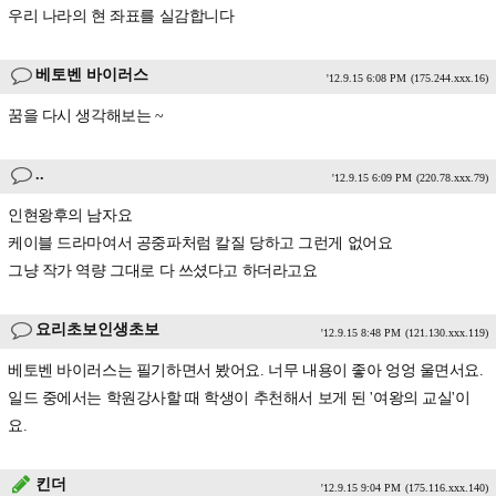
우리 나라의 현 좌표를 실감합니다
베토벤 바이러스
'12.9.15 6:08 PM
(175.244.xxx.16)
꿈을 다시 생각해보는 ~
..
'12.9.15 6:09 PM
(220.78.xxx.79)
인현왕후의 남자요
케이블 드라마여서 공중파처럼 칼질 당하고 그런게 없어요
그냥 작가 역량 그대로 다 쓰셨다고 하더라고요
요리초보인생초보
'12.9.15 8:48 PM
(121.130.xxx.119)
베토벤 바이러스는 필기하면서 봤어요. 너무 내용이 좋아 엉엉 울면서요.
일드 중에서는 학원강사할 때 학생이 추천해서 보게 된 '여왕의 교실'이
요.
킨더
'12.9.15 9:04 PM
(175.116.xxx.140)