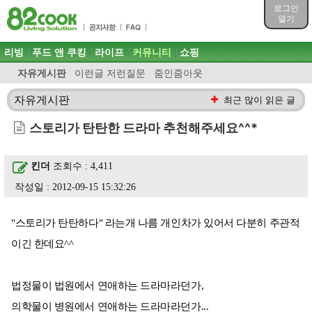
목차
로그인
주메뉴 바로가기
열기
컨텐츠 바로가기
검색 바로가기
주메뉴
리빙
푸드 앤 쿠킹
라이프
커뮤니티
쇼핑
로그인 바로가기
자유게시판
이런글 저런질문
줌인줌아웃
자유게시판
최근 많이 읽은 글
스토리가 탄탄한 드라마 추천해주세요^^*
킨더
조회수 : 4,411
작성일 : 2012-09-15 15:32:26
"스토리가 탄탄하다" 라는개 나름 개인차가 있어서 다분히 주관적
이긴 한데요^^
법정물이 법원에서 연애하는 드라마라던가,
의학물이 병원에서 연애하는 드라마라던가...