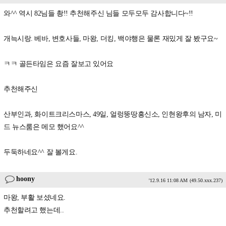
와^^ 역시 82님들 촹!! 추천해주신 님들 모두모두 감사합니다~!!
개늑시랑. 베바, 변호사들, 마왕, 더킹, 백야행은 물론 재밌게 잘 봤구요~
ㅋㅋ 골든타임은 요즘 잘보고 있어요
추천해주신
산부인과, 화이트크리스마스, 49일, 얼렁뚱땅흥신소, 인현왕후의 남자, 미
드 뉴스룸은 메모 했어요^^
두둑하네요^^ 잘 볼게요.
hoony
'12.9.16 11:08 AM
(49.50.xxx.237)
마왕, 부활 보셨네요.
추천할려고 했는데..