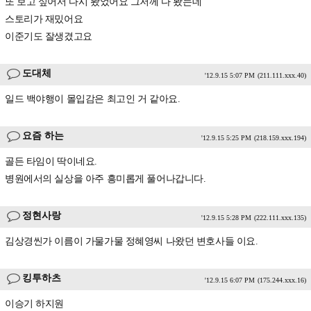
또 보고 싶어서 다시 봤었어요 그저께 다 봤는데
스토리가 재밌어요
이준기도 잘생겼고요
도대체
'12.9.15 5:07 PM
(211.111.xxx.40)
일드 백야행이 몰입감은 최고인 거 같아요.
요즘 하는
'12.9.15 5:25 PM
(218.159.xxx.194)
골든 타임이 딱이네요.
병원에서의 실상을 아주 흥미롭게 풀어나갑니다.
정현사랑
'12.9.15 5:28 PM
(222.111.xxx.135)
김상경씬가 이름이 가물가물 정혜영씨 나왔던 변호사들 이요.
킹투하츠
'12.9.15 6:07 PM
(175.244.xxx.16)
이승기 하지원