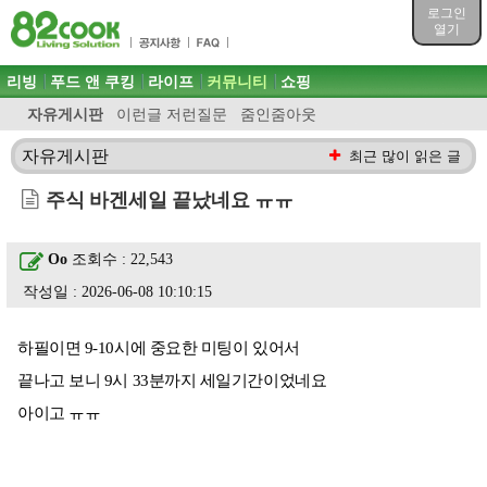
목차
로그인
주메뉴 바로가기
열기
컨텐츠 바로가기
검색 바로가기
주메뉴
리빙
푸드 앤 쿠킹
라이프
커뮤니티
쇼핑
로그인 바로가기
자유게시판
이런글 저런질문
줌인줌아웃
자유게시판
최근 많이 읽은 글
주식 바겐세일 끝났네요 ㅠㅠ
Oo
조회수 : 22,543
작성일 : 2026-06-08 10:10:15
하필이면 9-10시에 중요한 미팅이 있어서
끝나고 보니 9시 33분까지 세일기간이었네요
아이고 ㅠㅠ