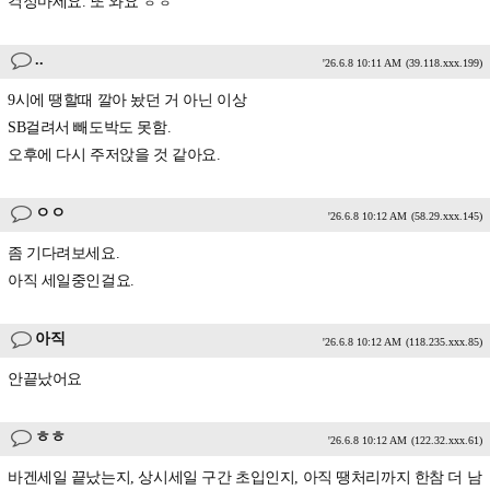
걱정마세요. 또 와요 ㅎㅎ
..
'26.6.8 10:11 AM
(39.118.xxx.199)
9시에 땡할때 깔아 놨던 거 아닌 이상
SB걸려서 빼도박도 못함.
오후에 다시 주저앉을 것 같아요.
ㅇㅇ
'26.6.8 10:12 AM
(58.29.xxx.145)
좀 기다려보세요.
아직 세일중인걸요.
아직
'26.6.8 10:12 AM
(118.235.xxx.85)
안끝났어요
ㅎㅎ
'26.6.8 10:12 AM
(122.32.xxx.61)
바겐세일 끝났는지, 상시세일 구간 초입인지, 아직 땡처리까지 한참 더 남