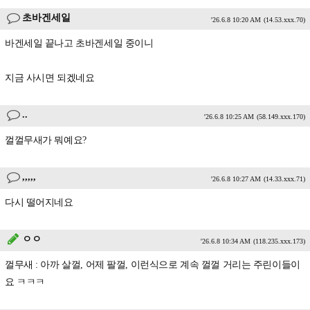
초바겐세일
'26.6.8 10:20 AM
(14.53.xxx.70)
바겐세일 끝나고 초바겐세일 중이니
지금 사시면 되겠네요
..
'26.6.8 10:25 AM
(58.149.xxx.170)
껄껄무새가 뭐예요?
,,,,,
'26.6.8 10:27 AM
(14.33.xxx.71)
다시 떨어지네요
ㅇㅇ
'26.6.8 10:34 AM
(118.235.xxx.173)
껄무새 : 아까 살껄, 어제 팔껄, 이런식으로 계속 껄껄 거리는 주린이들이
요 ㅋㅋㅋ