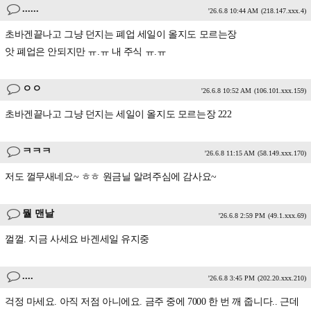
......
'26.6.8 10:44 AM
(218.147.xxx.4)
초바겐끝나고 그냥 던지는 폐업 세일이 올지도 모르는장
앗 폐업은 안되지만 ㅠ.ㅠ 내 주식 ㅠ.ㅠ
ㅇㅇ
'26.6.8 10:52 AM
(106.101.xxx.159)
초바겐끝나고 그냥 던지는 세일이 올지도 모르는장 222
ㅋㅋㅋ
'26.6.8 11:15 AM
(58.149.xxx.170)
저도 껄무새네요~ ㅎㅎ 원금닐 알려주심에 감사요~
뭘 맨날
'26.6.8 2:59 PM
(49.1.xxx.69)
껄껄. 지금 사세요 바겐세일 유지중
....
'26.6.8 3:45 PM
(202.20.xxx.210)
걱정 마세요. 아직 저점 아니에요. 금주 중에 7000 한 번 깨 줍니다.. 근데