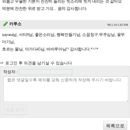
외롭고 우울한 기분이 잔잔히 들리는 빗소리에 씻겨 내리는 것 같아요
덕분에 잔잔한 위로 받고 가요... 음악 감사합니다.
카루소
'09.5.19 5:42 PM
nayona님, 서티9님, 좋은소리님, 행복만들기님, 소꿉칭구.무주심님, 꽃무
더기님,
흐르는 물님, 아가다45님, 바바루아님!! 감사합니다.*^^*
☞ 로그인 후 의견을 남기실 수 있습니다
작성자 :
목록으로