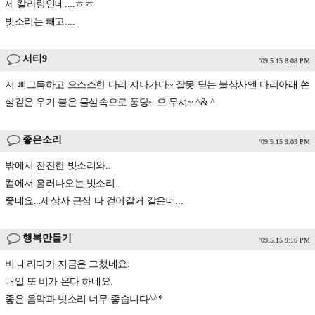
제 칼라링인데....ㅎㅎ
빗소리는 빼고....
서티9
'09.5.15 8:08 PM
저 삐그득하고 으스스한 다리 지나가다~ 잘못 딛는 불상사엔 다리아래 쏜
살같은 우기 불은 물살속으로 퐁당~ 으 무셔~ ^& ^
좋은소리
'09.5.15 9:03 PM
밖에서 잔잔한 빗소리와..
컴에서 흘러나오는 빗소리..
좋네요...세상사 근심 다 걷어갈거 같은데...
행복만들기
'09.5.15 9:16 PM
비 내리다가 지금은 그쳤네요.
내일 또 비가 온다 하네요.
좋은 음악과 빗소리 너무 좋습니다^^*