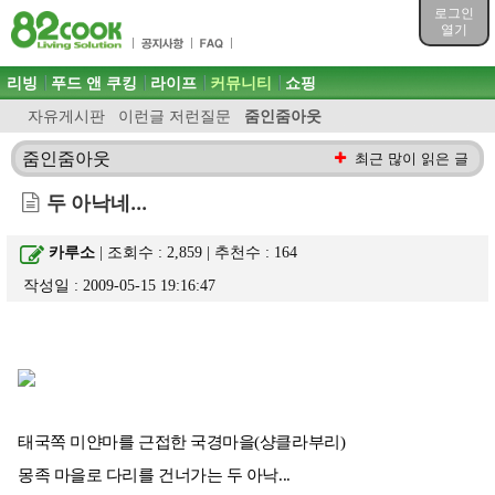
목차
로그인
주메뉴 바로가기
열기
컨텐츠 바로가기
검색 바로가기
주메뉴
리빙
푸드 앤 쿠킹
라이프
커뮤니티
쇼핑
로그인 바로가기
자유게시판
이런글 저런질문
줌인줌아웃
줌인줌아웃
최근 많이 읽은 글
두 아낙네...
카루소
| 조회수 : 2,859 | 추천수 :
164
작성일 : 2009-05-15 19:16:47
태국쪽 미얀마를 근접한 국경마을(샹클라부리)
몽족 마을로 다리를 건너가는 두 아낙...