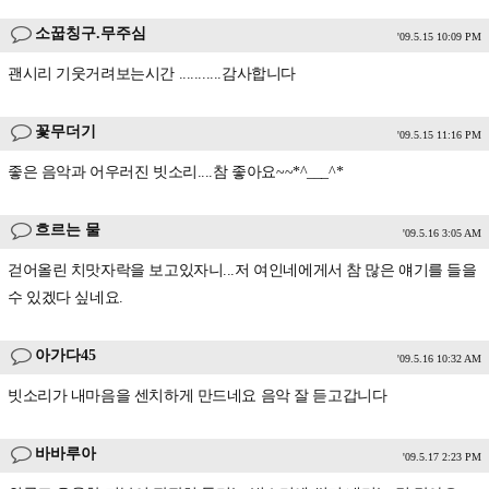
소꿉칭구.무주심
'09.5.15 10:09 PM
괜시리 기웃거려보는시간 ...........감사합니다
꽃무더기
'09.5.15 11:16 PM
좋은 음악과 어우러진 빗소리....참 좋아요~~*^___^*
흐르는 물
'09.5.16 3:05 AM
걷어올린 치맛자락을 보고있자니...저 여인네에게서 참 많은 얘기를 들을
수 있겠다 싶네요.
아가다45
'09.5.16 10:32 AM
빗소리가 내마음을 센치하게 만드네요 음악 잘 듣고갑니다
바바루아
'09.5.17 2:23 PM