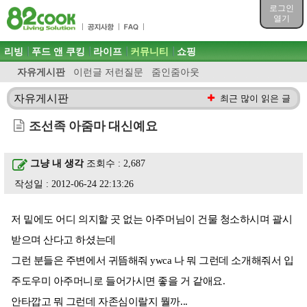
목차
로그인
주메뉴 바로가기
열기
컨텐츠 바로가기
검색 바로가기
주메뉴
리빙
푸드 앤 쿠킹
라이프
커뮤니티
쇼핑
로그인 바로가기
자유게시판
이런글 저런질문
줌인줌아웃
자유게시판
최근 많이 읽은 글
조선족 아줌마 대신예요
그냥 내 생각
조회수 : 2,687
작성일 : 2012-06-24 22:13:26
저 밑에도 어디 의지할 곳 없는 아주머님이 건물 청소하시며 괄시
받으며 산다고 하셨는데
그런 분들은 주변에서 귀뜸해줘 ywca 나 뭐 그런데 소개해줘서 입
주도우미 아주머니로 들어가시면 좋을 거 같애요.
안타깝고 뭐 그런데 자존심이랄지 뭘까...