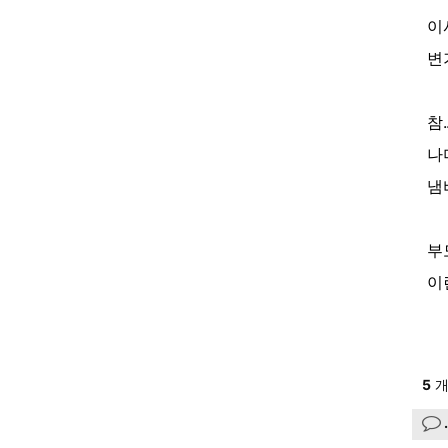
이
변
참
나
냄
부
이
5
개