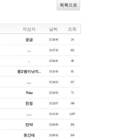
목록으로
작성자
날짜
조회
궁금
15:38:44
24
...
15:37:10
105
.
15:36:41
48
중2병이낫지..
15:35:43
85
….
15:34:53
157
You
15:34:33
71
친정
15:32:07
148
....
15:21:59
1,697
만약
15:09:39
356
웃긴데
15:09:16
504