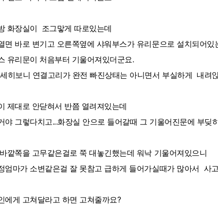
방 화장실이 조그맣게 따로있는데
열면 바로 변기고 오른쪽옆에 샤워부스가 유리문으로 설치되어있
스 유리문이 처음부터 기울어져있더군요.
자세히보니 연결고리가 완전 빠진상태는 아니면서 부실하게 내려앉
이 제대로 안닫혀서 반쯤 열려져있는데
거야 그렇다치고...화장실 안으로 들어갈때 그 기울어진문에 부딪
 바깥쪽을 고무같은걸로 쭉 대놓긴했는데 워낙 기울어져있으니
정엄마가 소변같은걸 잘 못참고 급하게 들어가실때가 많아서 사고
인에게 고쳐달라고 하면 고쳐줄까요?