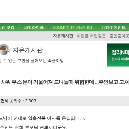
 앤 쿠킹
라이프
커뮤니티
이벤트
LIFE
COMMUNITY
EVENT
자유게시판
이런글 저런질문
줌인줌아
자유게시판
 수 없는 고민을 풀어보는 속풀이방
샤워 부스 문이 기울어져 드나들때 위험한데 ...주인보고 
전세
조회수 : 2,303
모님이 전세로 열흘전쯤 이사를 온집입니다.
 주인도 저희 부모님 연배시더군요.