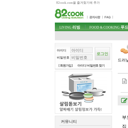
82cook.com을 즐겨찾기에 추가
목차
주메뉴 바로가기
컨텐츠 바로가기
검색 바로가기
주메뉴
리빙
푸드
로그인 바로가기
LIVING
FOOD & COOKING
아이디
비밀번호
드러낼
[ 회원가입 ]
아이디/ 비밀번호 찾기
부
커뮤니티
집