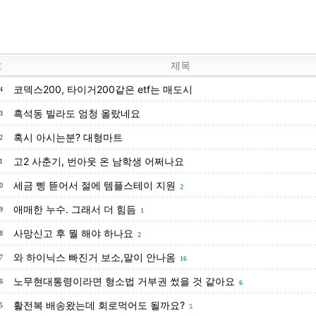
호
제목
코덱스200, 타이거200같은 etf는 매도시
4
흑석동 빌라도 엄청 올랐네요
3
혹시 아시는분? 대형마트
2
고2 사춘기, 번아웃 온 남학생 어쩌나요
1
세금 삥 뜯어서 절에 템플스테이 지원
0
2
애매한 누수. 그래서 더 힘듬
9
1
사망신고 후 뭘 해야 하나요
8
2
와 하이닉스 빠진거 보소,말이 안나옴
7
16
노무현대통령이라면 형소법 거부권 썼을 것 같아요
6
6
활전복 배송왔는데 회로먹어도 될까요?
5
5