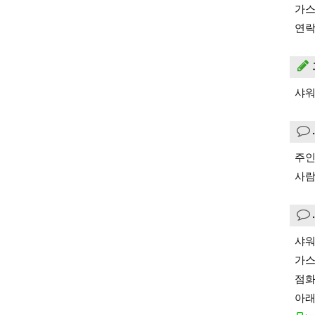
가스
연락
샤워
주인
사람
샤워
가스
점화
아래