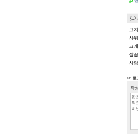
ht
고치
샤워
크게
깔끔
사람
☞ 로
작성