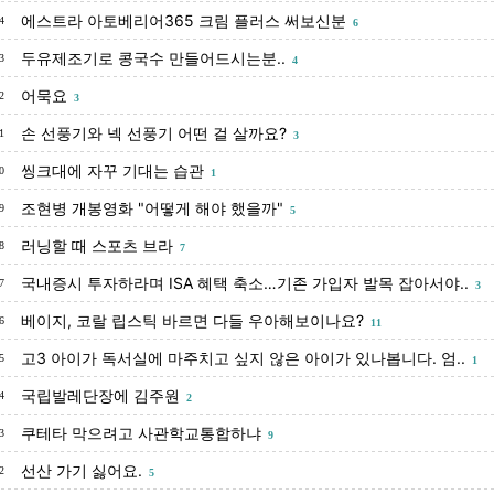
에스트라 아토베리어365 크림 플러스 써보신분
4
6
두유제조기로 콩국수 만들어드시는분..
3
4
어묵요
2
3
손 선풍기와 넥 선풍기 어떤 걸 살까요?
1
3
씽크대에 자꾸 기대는 습관
0
1
조현병 개봉영화 "어떻게 해야 했을까"
9
5
러닝할 때 스포츠 브라
8
7
국내증시 투자하라며 ISA 혜택 축소…기존 가입자 발목 잡아서야..
7
3
베이지, 코랄 립스틱 바르면 다들 우아해보이나요?
6
11
고3 아이가 독서실에 마주치고 싶지 않은 아이가 있나봅니다. 엄..
5
1
국립발레단장에 김주원
4
2
쿠테타 막으려고 사관학교통합하냐
3
9
선산 가기 싫어요.
2
5