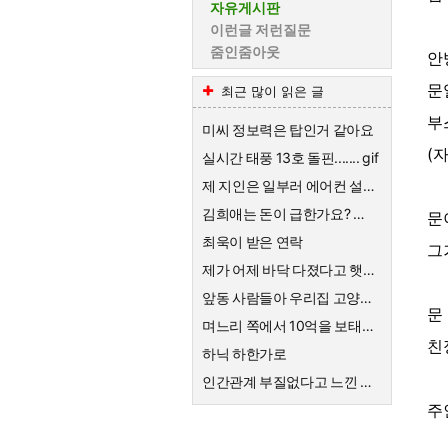
자유게시판
이런글 저런질문
줌인줌아웃
안
문
최근 많이 읽은 글
부
미씨 정보력은 탑인거 같아요
(
실시간 태풍 13호 돌핀....... gif
제 지인은 일부러 에어컨 설치를 안해요
김희애는 돈이 급한가요? 왜 친근한척 예능하죠?
문
최욱이 받은 연락
그
제가 어제 바닥 다졌다고 햇죠?
앞동 사람들아 우리집 고양이한테 큰절해라
문
며느리 쪽에서 10억을 보태준대요.
친
하닉 하한가로
인간관계 부질없다고 느낀 순간
주