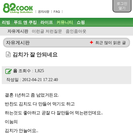
목차
로그인
주메뉴 바로가기
열기
컨텐츠 바로가기
검색 바로가기
주메뉴
리빙
푸드 앤 쿠킹
라이프
커뮤니티
쇼핑
로그인 바로가기
자유게시판
이런글 저런질문
줌인줌아웃
자유게시판
최근 많이 읽은 글
김치가 잘 안되네요
음
조회수 : 1,825
작성일 : 2012-04-21 17:22:40
결혼 1년하고 좀 넘었거든요.
반찬도 김치도 다 만들어 먹기도 하고
하는것도 좋아하고 곧잘 다 잘만들어 먹는편인데요..
이눔의
김치가 안늘어요..