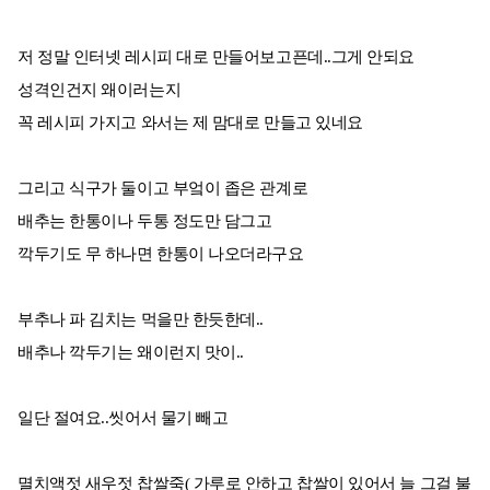
저 정말 인터넷 레시피 대로 만들어보고픈데..그게 안되요
성격인건지 왜이러는지
꼭 레시피 가지고 와서는 제 맘대로 만들고 있네요
그리고 식구가 둘이고 부엌이 좁은 관계로
배추는 한통이나 두통 정도만 담그고
깍두기도 무 하나면 한통이 나오더라구요
부추나 파 김치는 먹을만 한듯한데..
배추나 깍두기는 왜이런지 맛이..
일단 절여요..씻어서 물기 빼고
멸치액젓 새우젓 찹쌀죽( 가루로 안하고 찹쌀이 있어서 늘 그걸 불