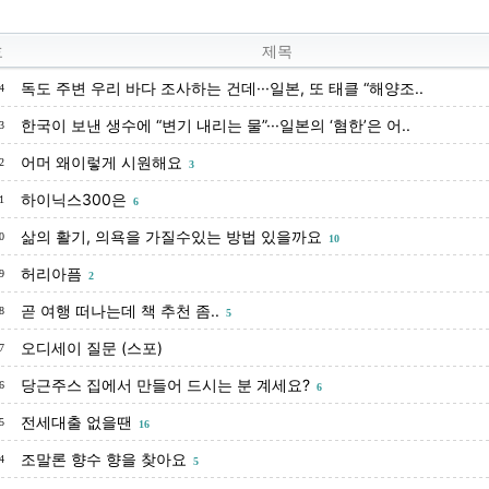
호
제목
독도 주변 우리 바다 조사하는 건데···일본, 또 태클 “해양조..
4
한국이 보낸 생수에 “변기 내리는 물”···일본의 ‘혐한’은 어..
3
어머 왜이렇게 시원해요
2
3
하이닉스300은
1
6
삶의 활기, 의욕을 가질수있는 방법 있을까요
0
10
허리아픔
9
2
곧 여행 떠나는데 책 추천 좀..
8
5
오디세이 질문 (스포)
7
당근주스 집에서 만들어 드시는 분 계세요?
6
6
전세대출 없을땐
5
16
조말론 향수 향을 찾아요
4
5