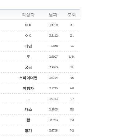
작성자
날짜
조회
ㅇㅇ
04:17:39
36
ㅇㅇ
03:51:12
231
에잉
03:28:10
545
도
01:50:27
1,491
궁금
01:40:23
991
스파이더맨
01:37:04
406
여행자
01:27:15
443
...
01:21:13
477
캐스
01:16:25
552
함
00:59:43
854
향기
00:57:05
742