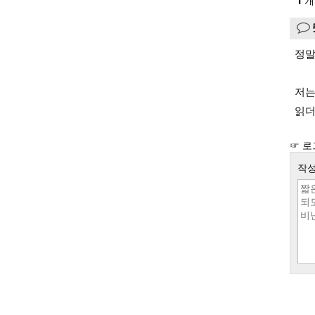
1
개
정말
저는
읽더
☞ 로
작성