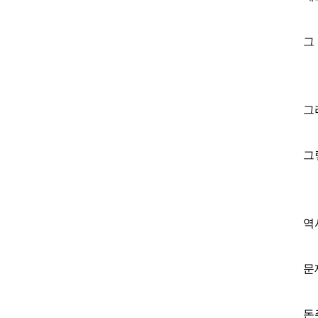
그
그
그
역
문
돈