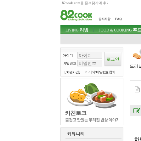
82cook.com을 즐겨찾기에 추가
목차
주메뉴 바로가기
컨텐츠 바로가기
검색 바로가기
주메뉴
리빙
푸드
로그인 바로가기
LIVING
FOOD & COOKING
아이디
비밀번호
드러낼
[ 회원가입 ]
아이디/ 비밀번호 찾기
커뮤니티
하