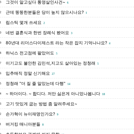
그것이 알고싶다 통영살인사건~
3
6
근데 뚱뚱한분들은 당이 높지 않으시나요?
2
1
립스틱 몇개 쓰세요
1
2
네번 결혼식과 한번 장례식 봤어요
0
3
80년대 리더스다이제스트 라는 작은 잡지 기억나나요?
9
4
하닉스 전고점에 팔았어도
8
5
이기고도 불안한 김민석,지고도 살아있는 정청래
7
5
입추매직 정말 신기해요
6
27
정청래 "더 질 줄 알았는데 다행"
5
14
~ 하더이다. ~ 합디다. 저만 싫은게 아니었나봅니다
4
18
고기 맛있게 굽는 방법 좀 알려주세요~
3
손가혁이 뉴이재명인가요?
2
9
버거킹 매니아분들
1
8