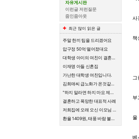
자유게시판
이런글 저런질문
줌인줌아웃
사
최근 많이 읽은 글
책
주말 한끼 팁을 드리겠어요
압구정 50억 떨어졌대요
대학생 아이의 여친이 결혼하자고한대요
이재명 아들 신혼집
가난한 대학생 여친입니다.
그
김희애씨 급노화가 온것같네요
"하지 말라면 하지 마요 제발!" 의사를 믿지 않는 엄마의 고집
부
결혼하고 폭망한 대표적 사례
저희집에 오래 오신 이모님 퇴직금
울
환율 1409원, 태풍 바람 불어요
베