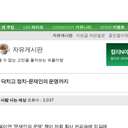
 앤 쿠킹
라이프
커뮤니티
이벤트
LIFE
COMMUNITY
EVENT
자유게시판
이런글 저런질문
줌인줌아
자유게시판
 수 없는 고민을 풀어보는 속풀이방
닥치고 정치-문재인의 운명까지
사람 사는 세상
조회수 : 2,037
필이면 '문재인의 운명' 책이 저희 회사 커피숍에 있길래