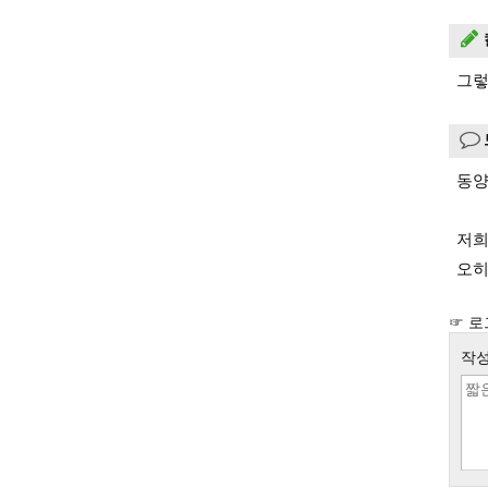
그렇
동양
저희
오히
☞ 로
작성