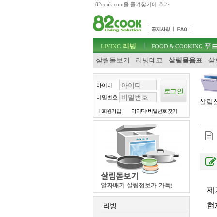
82cook.com을 즐겨찾기에 추가
목차
주메뉴 바로가기
컨텐츠 바로가기
검색 바로가기
주메뉴
리빙
푸드
로그인 바로가기
LIVING
FOOD & COOKING
살림돋보기
리빙데코
살림물음표
살
아이디
비밀번호
살림살
[ 회원가입 ]
아이디/ 비밀번호 찾기
제
현
리빙