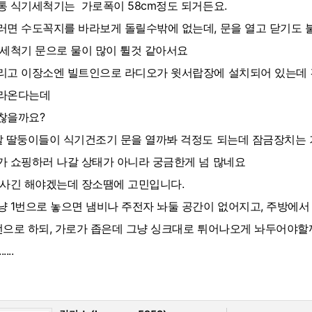
통 식기세척기는 가로폭이 58cm정도 되거든요.
러면 수도꼭지를 바라보게 돌릴수밖에 없는데, 문을 열고 닫기도
 세척기 문으로 물이 많이 튈것 같아서요
리고 이장소엔 빌트인으로 라디오가 윗서랍장에 설치되어 있는데
라온다는데
찮을까요?
살 딸둥이들이 식기건조기 문을 열까봐 걱정도 되는데 잠금장치는 
가 쇼핑하러 나갈 상태가 아니라 궁금한게 넘 많네요
 사긴 해야겠는데 장소땜에 고민입니다.
냥 1번으로 놓으면 냄비나 주전자 놔둘 공간이 없어지고, 주방에
번으로 하되, 가로가 좁은데 그냥 싱크대로 튀어나오게 놔두어야할까
....