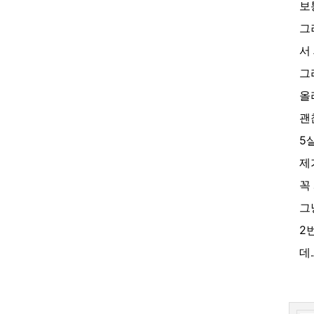
보
그
서
그
올
괜
5
제
꼭
그
2
데...