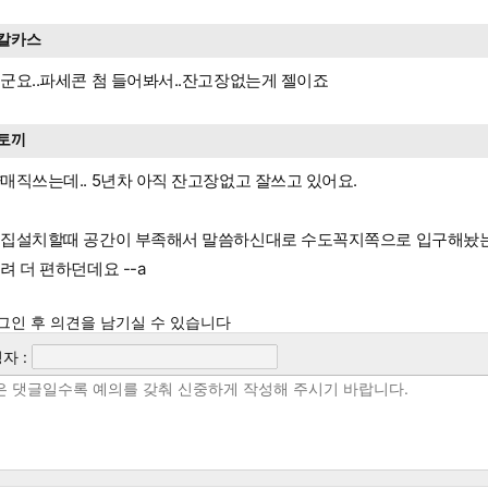
칼카스
군요..파세콘 첨 들어봐서..잔고장없는게 젤이죠
토끼
매직쓰는데.. 5년차 아직 잔고장없고 잘쓰고 있어요.
집설치할때 공간이 부족해서 말씀하신대로 수도꼭지쪽으로 입구해놨는
려 더 편하던데요 --a
그인 후 의견을 남기실 수 있습니다
자 :