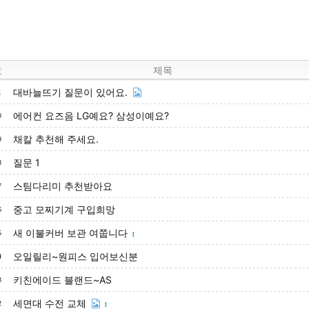
호
제목
대바늘뜨기 질문이 있어요.
1
에어컨 요즈음 LG예요? 삼성이예요?
0
채칼 추천해 주세요.
9
질문 1
8
스팀다리미 추천받아요
7
중고 모찌기계 구입희망
6
새 이불커버 보관 여쭙니다
5
1
오일릴리~원피스 입어보신분
4
키친에이드 블랜드~AS
3
세면대 수전 교체
2
1