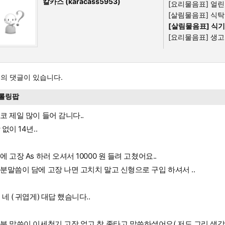
칼카스 (karacass5953)
[요리물음표]
얼린 
[살림물음표]
식탁
[살림물음표]
식기
[요리물음표]
생고기
의 댓글이 있습니다.
롤링팝
코 제일 많이 들어 감니다..
없이 14년..
에 고장 As 하러 오셔서 10000 원 들려 고쳤어요..
분말씀이 담에 고장 나면 고치치 말고 신형으로 구입 하셔서 ..
 네 ( 귀엽게) 대답 했슴니다..
분 말씀이 이세척기 고장 없고 참 좋타고 말씀하셨어요( 저도 그리 생각