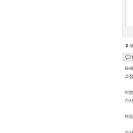
3
개
파세
고장 
이번
기사
저도
기사