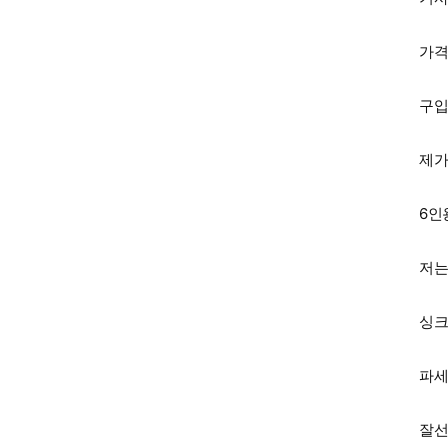
가격
구입
제가
6인
저는
싱크
파세
잘선