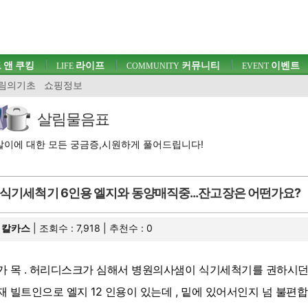
 앤 쿠킹
라이프
커뮤니티
이벤트
LIFE
COMMUNITY
EVENT
림의기초
쇼핑정보
살림물음표
이에 대한 모든 궁금증,시원하게 풀어드립니다!
식기세척기 6인용 엘지와 동양매직중...잔고장은 어떤가요?
칼카스
| 조회수 : 7,918 | 추천수 :
0
가 목 . 허리디스크가 심해서 병원의사샘이 식기세척기를 권하시던
재 빌트인으로 엘지 12 인용이 있는데 , 밑에 있어서인지 넘 불편합