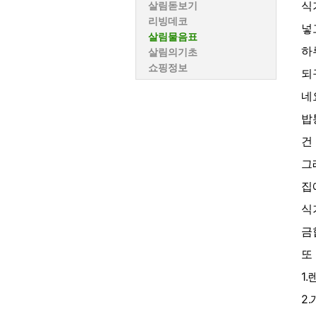
식
살림돋보기
리빙데코
넣
살림물음표
하
살림의기초
쇼핑정보
되
네요
밥
건
그
집
식
금
또
1
2