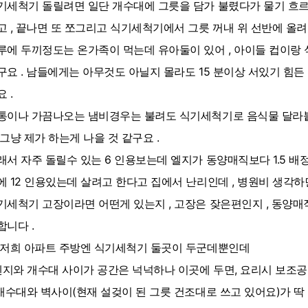
기세척기 돌릴려면 일단 개수대에 그릇을 담가 불렸다가 물기 흐
고 , 끝나면 또 쪼그리고 식기세척기에서 그릇 꺼내 위 선반에 올려
루에 두끼정도는 온가족이 먹는데 유아둘이 있어 , 아이들 컵이랑 
구요 . 남들에게는 아무것도 아닐지 몰라도 15 분이상 서있기 힘
 .
통이나 가끔나오는 냄비경우는 불려도 식기세척기로 음식물 달라
 그냥 제가 하는게 나을 것 같구요 .
래서 자주 돌릴수 있는 6 인용보는데 엘지가 동양매직보다 1.5 배정
에 12 인용있는데 살려고 한다고 집에서 난리인데 , 병원비 생각하면
기세척기 고장이라면 어떤게 있는지 , 고장은 잦은편인지 , 동양매직
합니다 .
 저희 아파트 주방엔 식기세척기 둘곳이 두군데뿐인데
.렌지와 개수대 사이가 공간은 넉넉하나 이곳에 두면, 요리시 보조
.개수대와 벽사이(현재 설겆이 된 그릇 건조대로 쓰고 있어요)가 딱 좋