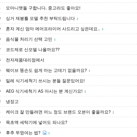
오마니맷돌 구합니다. 중고라도 좋아요!
1
싱거 재봉틀 모델 추천 부탁드립니다
0
2
혼자 계신 엄마 에어프라이어 사드리고 싶은데요..
9
3
음식물 처리기 선택 고민
8
1
코드제로 신모델 나올까요??
7
전자제품대리점에서
6
웨이브 똥손도 쉽게 마는 고데기 없을까요?
5
1
밀레 식기세척기 쓰시는 분들 질문있어요!
4
AEG 식기세척기 AS 아시는 분 계신가요!
3
3
냉장고
2
케이크 잘 만들려면 어느 정도 브랜드 오븐이 좋을까요?
1
2
목초액 세탁기에 넣어도 되나요?
0
후추 뚜껑여는 법?
9
1