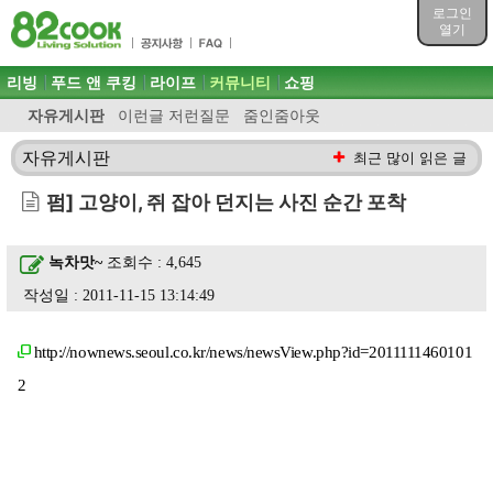
목차
로그인
주메뉴 바로가기
열기
컨텐츠 바로가기
검색 바로가기
주메뉴
리빙
푸드 앤 쿠킹
라이프
커뮤니티
쇼핑
로그인 바로가기
자유게시판
이런글 저런질문
줌인줌아웃
자유게시판
최근 많이 읽은 글
펌] 고양이, 쥐 잡아 던지는 사진 순간 포착
녹차맛~
조회수 : 4,645
작성일 : 2011-11-15 13:14:49
http://nownews.seoul.co.kr/news/newsView.php?id=2011111460101
2