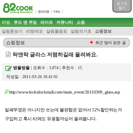
목차
로그인
주메뉴 바로가기
열기
컨텐츠 바로가기
검색 바로가기
주메뉴
리빙
푸드 앤 쿠킹
라이프
커뮤니티
쇼핑
로그인 바로가기
살림돋보기
리빙데코
살림물음표
살림의기초
쇼핑정보
쇼핑정보
최근 많이 읽은 글
락앤락 글라스 저렴하길래 올려봐요.
방울방울
| 조회수 : 3,874 | 추천수 :
15
작성일 : 2011-03-26 18:41:01
http://www.locknlockmall.com/main_event/20110309_glass.asp
밀폐뚜껑은 아니지만 쓰는데 불편함은 없어서 52%할인하는거
구입하고 혹시 82에도 유용할까싶어 올려봅니다.