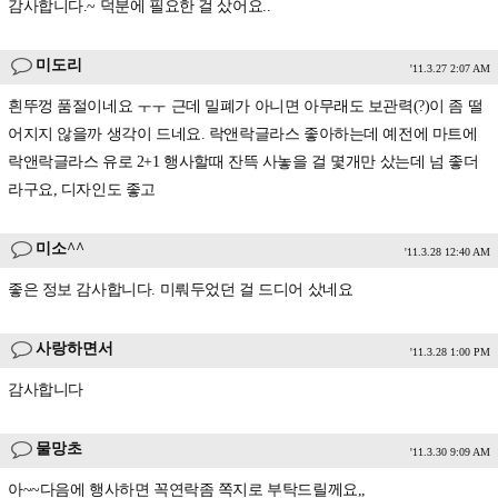
감사합니다.~ 덕분에 필요한 걸 샀어요..
미도리
'11.3.27 2:07 AM
흰뚜껑 품절이네요 ㅜㅜ 근데 밀폐가 아니면 아무래도 보관력(?)이 좀 떨
어지지 않을까 생각이 드네요. 락앤락글라스 좋아하는데 예전에 마트에
락앤락글라스 유로 2+1 행사할때 잔뜩 사놓을 걸 몇개만 샀는데 넘 좋더
라구요, 디자인도 좋고
미소^^
'11.3.28 12:40 AM
좋은 정보 감사합니다. 미뤄두었던 걸 드디어 샀네요
사랑하면서
'11.3.28 1:00 PM
감사합니다
물망초
'11.3.30 9:09 AM
아~~다음에 행사하면 꼭연락좀 쪽지로 부탁드릴께요,,