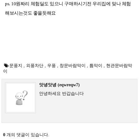
ps. 10원짜리 체험딜도 있으니 구매하시기전 우리집에 맞나 체험
해보시는것도 좋을듯해요
문풍지
,
외풍차단
,
우풍
,
창문바람막이
,
틈막이
,
현관문바람막
이
앗녕앗녕 (eqwreqw7)
안녕하세요 반갑습니다
0
개의 댓글이 있습니다.