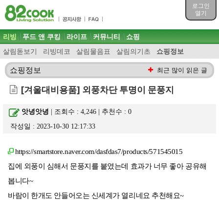
목차
로그인
주메뉴 바로가기
열기
컨텐츠 바로가기
검색 바로가기
주메뉴
리빙
푸드 앤 쿠킹
라이프
커뮤니티
쇼핑
로그인 바로가기
살림돋보기
리빙데코
살림물음표
살림의기초
쇼핑정보
쇼핑정보
최근 많이 읽은 글
[겨울대비용품] 외풍차단 투명이 문풍지
앗녕앗녕
| 조회수 : 4,246 | 추천수 :
0
작성일 : 2023-10-30 12:17:33
https://smartstore.naver.com/dasfdas7/products/571545015
집에 외풍이 심해서 문풍지를 붙였는데 효과가 너무 좋아 공유해
봅니다~
바람이 한개도 안들어오는 신세계가 열리네요 추천해요~