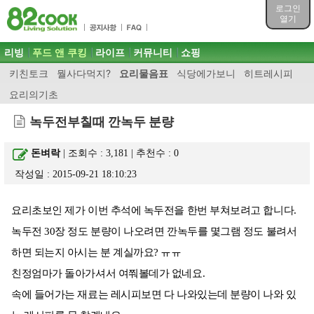
목차
로그인
주메뉴 바로가기
열기
컨텐츠 바로가기
검색 바로가기
주메뉴
리빙
푸드 앤 쿠킹
라이프
커뮤니티
쇼핑
로그인 바로가기
키친토크
뭘사다먹지?
요리물음표
식당에가보니
히트레시피
요리의기초
녹두전부칠때 깐녹두 분량
돈벼락
| 조회수 : 3,181 | 추천수 :
0
작성일 : 2015-09-21 18:10:23
요리초보인 제가 이번 추석에 녹두전을 한번 부쳐보려고 합니다.
녹두전 30장 정도 분량이 나오려면 깐녹두를 몇그램 정도 불려서
하면 되는지 아시는 분 계실까요? ㅠㅠ
친정엄마가 돌아가셔서 여쭤볼데가 없네요.
속에 들어가는 재료는 레시피보면 다 나와있는데 분량이 나와 있