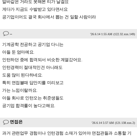
알바같은 거라도 못해본 티가 날걸요
게다가 지금도 수발받고 있다면서요
공기업이어도 결국 회사에서 뽑는 건 일할 사람이라
..
'26.6.14 1:55 AM
(122.32.xxx.149)
기계공학 전공하고 공기업 다니는
아들 둔 엄마예요.
인턴하던 중에 합격되서 비슷한 계열갔어요.
인턴경력이 절대적인건 아니래도
도움 많이 된다하네요.
특히 면접볼때 답안지를 미리보고
가는 느낌이랄까요.
아들 회사로 인턴오는 취준생들도
공기업 합격률이 높다고해요.
면접은
'26.6.14 5:57 AM
(121.138.xxx.2)
과거 관련업무 경험이나 인턴경험 소재가 있어야 면접관들과 소통할 기