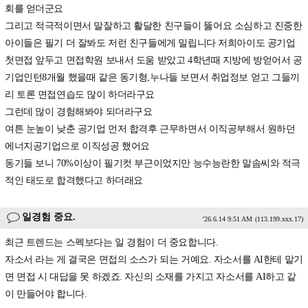
회를 얻더군요
그리고 적극적이면서 말잘하고 활달한 친구들이 뚫어요 소심하고 진중한
아이들은 필기 더 잘봐도 저런 친구들에게 밀립니다 저희아이도 공기업
첫면접 앞두고 면접학원 보내서 도움 받았고 4학년때 지방에 방얻어서 공
기업인턴8개월 했을때 같은 동기형,누나들 보면서 취업정보 얻고 그들끼
리 토론 면접연습도 많이 하더라구요
그런데 많이 경험해봐야 되더라구요
여튼 눈높이 낮춘 공기업 먼저 합격후 근무하면서 이직공부해서 원하던
에너지공기업으로 이직성공 했어요
동기들 보니 70%이상이 필기컷 부근이었지만 능수능란한 말솜씨와 적극
적인 태도로 합격했다고 하더래요
일경험 중요.
'26.6.14 9:51 AM
(113.199.xxx.17)
최근 트렌드는 스펙보다는 일 경험이 더 중요합니다.
자소서 라는 게 결국은 면접의 소스가 되는 거예요. 자소서를 AI한테 맡기
면 면접 시 대답을 못 하겠죠. 자신의 소재를 가지고 자소서를 AI하고 같
이 만들어야 합니다.