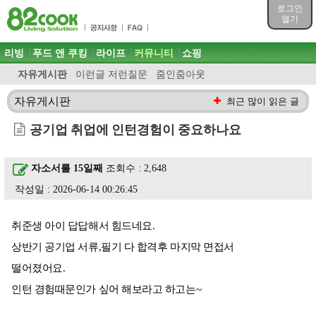
목차
로그인
주메뉴 바로가기
열기
컨텐츠 바로가기
검색 바로가기
주메뉴
리빙
푸드 앤 쿠킹
라이프
커뮤니티
쇼핑
로그인 바로가기
자유게시판
이런글 저런질문
줌인줌아웃
자유게시판
최근 많이 읽은 글
공기업 취업에 인턴경험이 중요하나요
자소서를 15일째
조회수 : 2,648
작성일 : 2026-06-14 00:26:45
취준생 아이 답답해서 힘드네요.
상반기 공기업 서류,필기 다 합격후 마지막 면접서
떨어졌어요.
인턴 경험때문인가 싶어 해보라고 하고는~