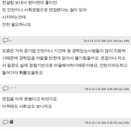
컨설팅 보내서 된다면야 좋지만
또 인턴이나 사회경험으로 면접본다는 말이 있어
시키려는건데
인턴 필요하나요
..
'26.6.14 12:55 AM
(211.210.xxx.140)
요즘은 거의 공기업 인턴이나 기간제 등 경력있는사람들이 많이 지원하
기때문에 경력없음 어필할 만한게 없어서 붙기힘들어요. 면접이나 자소
서 질문도 실제 경험기반으로 어필해야하기때문이에요. 인턴이라도하고
들어가야 확률있을듯요
ㆍㆍ
'26.6.14 1:25 AM
(118.220.xxx.220)
면접을 아주 못봤다고 하던가요
아무래도 사회성도 보니까요
음
'26.6.14 1:41 AM
(118.235.xxx.142)