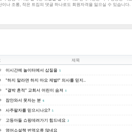
호
제목
이시간에 놀이터에서 삽질을
2
5
"하지 말라면 하지 마요 제발!" 의사를 믿지..
1
"결박 흔적" 교회서 어린이 숨져
0
1
잠안와서 못자는 분
9
6
사주팔자를 믿으시나요?
8
5
고등아들 쇼핑데려가기 힘드네요
7
2
영어소설책 번역오류 많네요
6