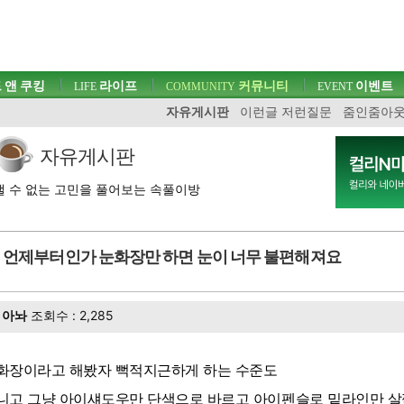
 앤 쿠킹
라이프
커뮤니티
이벤트
LIFE
COMMUNITY
EVENT
자유게시판
이런글 저런질문
줌인줌아
자유게시판
 수 없는 고민을 풀어보는 속풀이방
언제부터인가 눈화장만 하면 눈이 너무 불편해져요
아놔
조회수 : 2,285
화장이라고 해봤자 뻑적지근하게 하는 수준도
니고 그냥 아이섀도우만 단색으로 바르고 아이펜슬로 밑라인만 