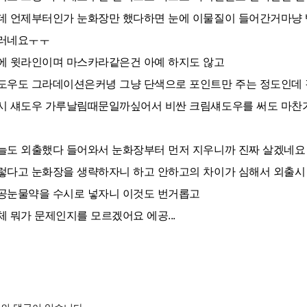
데 언제부터인가 눈화장만 했다하면 눈에 이물질이 들어간거마냥
러네요ㅜㅜ
에 윗라인이며 마스카라같은건 아예 하지도 않고
도우도 그라데이션은커녕 그냥 단색으로 포인트만 주는 정도인데
시 섀도우 가루날림때문일까싶어서 비싼 크림섀도우를 써도 마찬
늘도 외출했다 들어와서 눈화장부터 먼저 지우니까 진짜 살겠네요
렇다고 눈화장을 생략하자니 하고 안하고의 차이가 심해서 외출시 
공눈물약을 수시로 넣자니 이것도 번거롭고
체 뭐가 문제인지를 모르겠어요 에공...