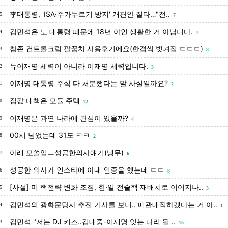
李대통령, 'ISA·주가누르기 방지' 개편안 질타…"전..
5
7
김민석은 노 대통령 때문에 18년 야인 생활한 거 아닙니다.
4
7
참존 컨트롤크림 팔꿈치 사용후기에요(한겹씩 벗겨짐 ㄷㄷㄷ)
3
8
뉴이재명 세력이 아니라 이재명 세력입니다.
2
3
이재명 대통령 주식 다 처분했다는 말 사실일까요?
1
2
집값 대책은 모듈 주택
0
12
이재명은 과연 나라에 관심이 있을까?
9
4
00시 넘었는데 31도 ㅋㅋ
8
2
아래 모쏠임ㅡ성공한의사얘기(냉무)
7
6
성공한 의사가 인스타에 아내 인증을 했는데 ㄷㄷ
6
8
[사설] 미 핵전략 변화 조짐, 한·일 전술핵 재배치로 이어지나..
5
3
김민석의 광화문당사 추진 기사를 보니.. 매관매직하겠다는 거 아..
4
1
김민석 "저는 DJ 키즈‥김대중-이재명 잇는 다리 될 ..
3
15