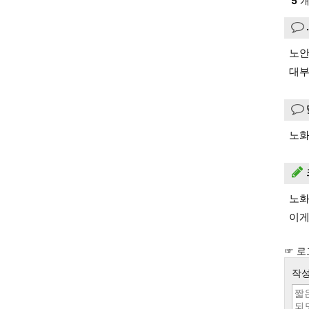
5
개
노안
대부
노화.
노화
이게
☞ 로
작성