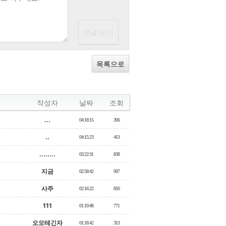
목록으로
작성자
날짜
조회
...
04:18:15
306
..
04:15:23
413
........
03:22:31
838
지금
02:58:42
907
사주
02:16:22
850
111
01:19:48
771
오모테긴자
01:18:42
313