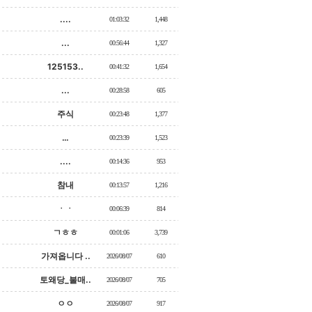
....
01:03:32
1,448
...
00:56:44
1,327
125153..
00:41:32
1,654
...
00:28:58
605
주식
00:23:48
1,377
…
00:23:39
1,523
....
00:14:36
953
참내
00:13:57
1,216
ㆍㆍ
00:06:39
814
ㄱㅎㅎ
00:01:06
3,739
가져옵니다 ..
2026/08/07
610
토왜당_불매..
2026/08/07
705
ㅇㅇ
2026/08/07
917