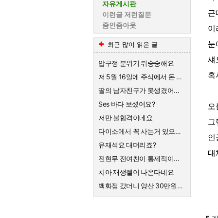
자유게시판
근
이런글 저런질문
줌인줌아웃
이
눈
최근 많이 읽은 글
섀
압구정 분위기 뒤숭숭해요
혹
저 5월 16일에 주식에서 돈 90% 뺐다고 글 올렸어요
딸의 남자친구가 못생겼어요 ㅡㆍㅡ
Ses 바다 보셨어요?
오
저만 불합격이네요
그
다이소에서 꼭 사는거 있으세요
인
유재석요 대머리죠?
대
전현무 전여친이 통제적이었다는데
치아 재생젤이 나온다네요
백화점 갔더니 양산 30만원하네요