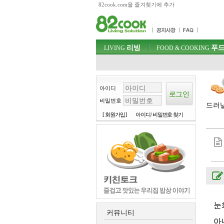
82cook.com을 즐겨찾기에 추가
목차
주메뉴 바로가기
컨텐츠 바로가기
검색 바로가기
주메뉴
리빙
푸드
로그인 바로가기
LIVING
FOOD & COOKING
아이디
비밀번호
드러낼
[ 회원가입 ]
아이디/ 비밀번호 찾기
눈
커뮤니티
아