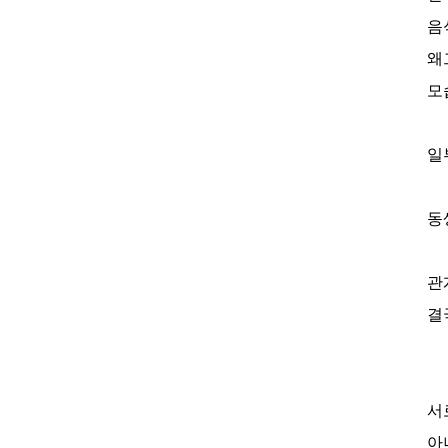
음
왜
모
일
동
관
결
서
아