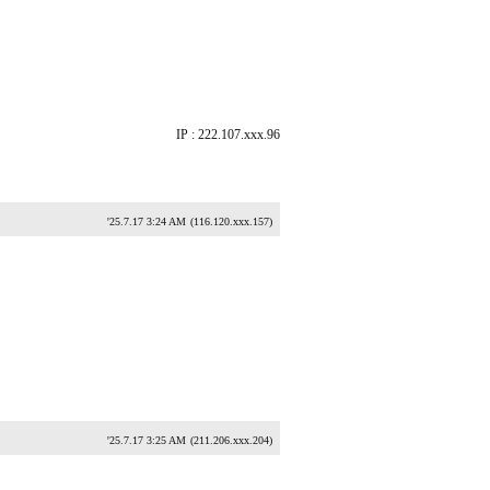
IP : 222.107.xxx.96
'25.7.17 3:24 AM
(116.120.xxx.157)
'25.7.17 3:25 AM
(211.206.xxx.204)