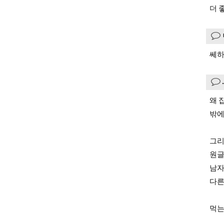
더 
쎄하네
왜 
밖에
그리
원글
남자
다른
먹는