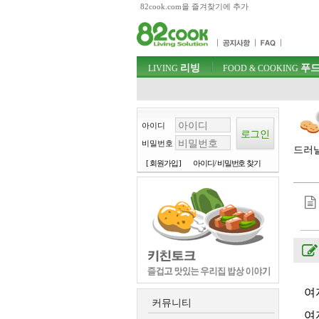
82cook.com을 즐겨찾기에 추가
목차
주메뉴 바로가기
컨텐츠 바로가기
검색 바로가기
주메뉴
리빙
푸드
로그인 바로가기
LIVING
FOOD & COOKING
아이디
비밀번호
드러낼
[ 회원가입 ]
아이디/ 비밀번호 찾기
여
커뮤니티
여