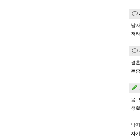
남자
저라
결혼
돈좀
음.
생활
남지
자기