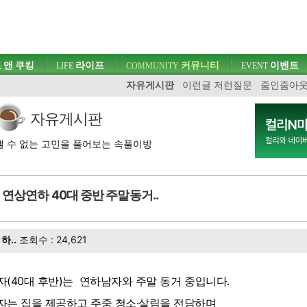
 앤 쿠킹
라이프
커뮤니티
이벤트
LIFE
COMMUNITY
EVENT
자유게시판
이런글 저런질문
줌인줌아
자유게시판
 수 없는 고민을 풀어보는 속풀이방
연상연하 40대 중반 주말동거..
하..
조회수 : 24,621
자(40대 후반)는 연하남자와 주말 동거 중입니다.
자는 집을 제공하고 주중 청소·살림을 전담하며