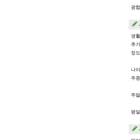
광합
생활
추가
정도
나이
주중
주말
평일