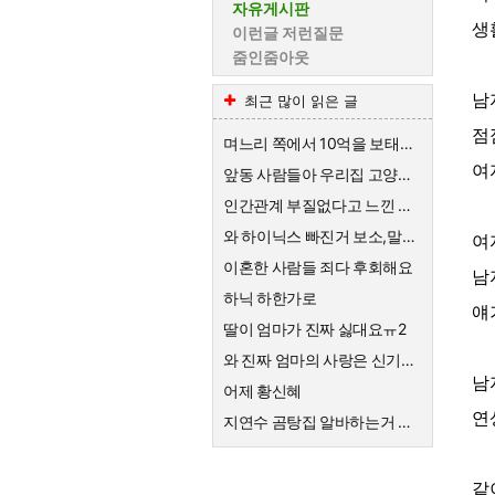
자유게시판
생
이런글 저런질문
줌인줌아웃
남
최근 많이 읽은 글
점
며느리 쪽에서 10억을 보태준대요.
여
앞동 사람들아 우리집 고양이한테 큰절해라
인간관계 부질없다고 느낀 순간
와 하이닉스 빠진거 보소,말이 안나옴
여
이혼한 사람들 죄다 후회해요
남
하닉 하한가로
얘
딸이 엄마가 진짜 싫대요ㅠ2
와 진짜 엄마의 사랑은 신기하네요
남
어제 황신혜
연
지연수 곰탕집 알바하는거 대단해요
같