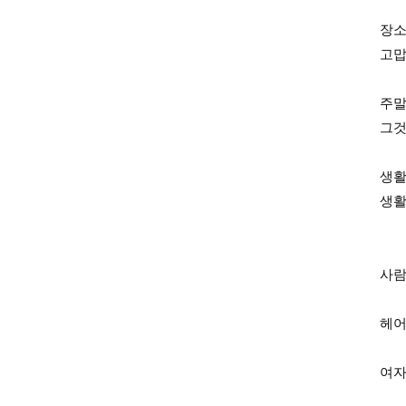
장소
고맙
주말
그것
생활
생활
사람
헤어
여자