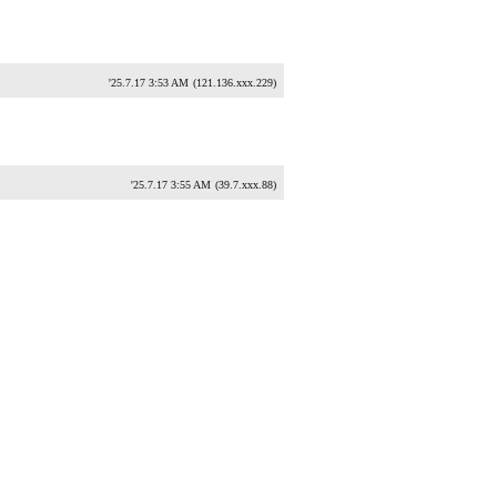
'25.7.17 3:53 AM
(121.136.xxx.229)
'25.7.17 3:55 AM
(39.7.xxx.88)