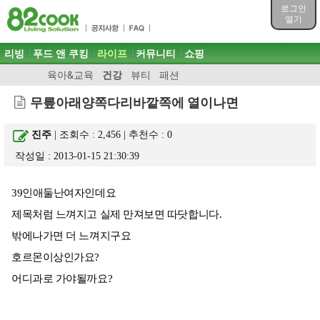
목차
로그인
주메뉴 바로가기
열기
컨텐츠 바로가기
검색 바로가기
주메뉴
리빙
푸드 앤 쿠킹
라이프
커뮤니티
쇼핑
로그인 바로가기
육아&교육
건강
뷰티
패션
무릎아래양쪽다리바깥쪽에 열이나면
진주
| 조회수 : 2,456 | 추천수 :
0
작성일 : 2013-01-15 21:30:39
39인애둘난여자인데요
제목처럼 느껴지고 실제 만져보면 따닷합니다.
밖에나가면 더 느껴지구요
호르몬이상인가요?
어디과로 가야될까요?